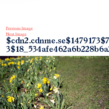
Previous Image
Next Image
$cdn2.cdnme.se$1479173$7
3$18_534afe462a6b228b6a