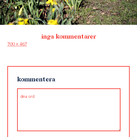
inga kommentarer
Full
700 × 467
size
kommentera