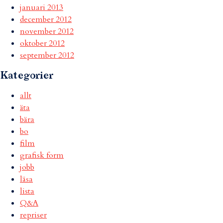
januari 2013
december 2012
november 2012
oktober 2012
september 2012
Kategorier
allt
äta
bära
bo
film
grafisk form
jobb
läsa
lista
Q&A
repriser