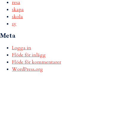
resa
skapa
skola
sy
Meta
Logga in
Flöde för inlägg
Flöde för kommentarer
WordPress.org