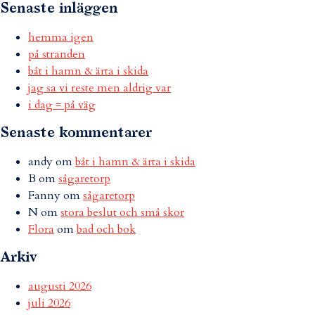
Senaste inläggen
hemma igen
på stranden
båt i hamn & ärta i skida
jag sa vi reste men aldrig var
i dag = på väg
Senaste kommentarer
andy
om
båt i hamn & ärta i skida
B
om
sågaretorp
Fanny
om
sågaretorp
N
om
stora beslut och små skor
Flora
om
bad och bok
Arkiv
augusti 2026
juli 2026