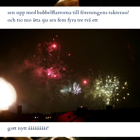
sen upp med bubbelflarrorna till föreningens takterass!
och tio nio åtta sju sex fem fyra tre två ett
gott nytt åååååååår!