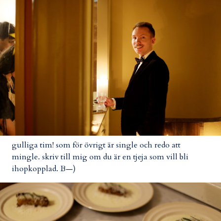
gulliga tim! som för övrigt är single och redo att
mingle. skriv till mig om du är en tjeja som vill bli
ihopkopplad. B—)