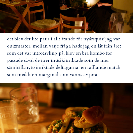
det blev det lite paus i allt ätande för nyårsquiz! jag var
quizmaster. mellan varje fråga hade jag en låt från året
som det var introtävling på. blev en bra kombo för
passade såväl de mer musikinriktade som de mer
sämhällsnyttsinriktade deltagarna. en rafflande match
som med liten marginal som vanns av jora.