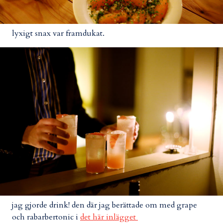
lyxigt snax var framdukat.
jag gjorde drink! den där jag berättade om med grape
och rabarbertonic i
det här inlägget