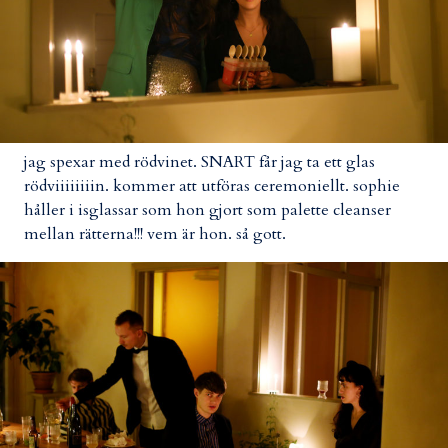
jag spexar med rödvinet. SNART får jag ta ett glas
rödviiiiiiiin. kommer att utföras ceremoniellt. sophie
håller i isglassar som hon gjort som palette cleanser
mellan rätterna!!! vem är hon. så gott.