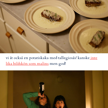
vi åt också en potatiskaka med tallegiosås! kanske
inte
lika bildskön som malins
men god!