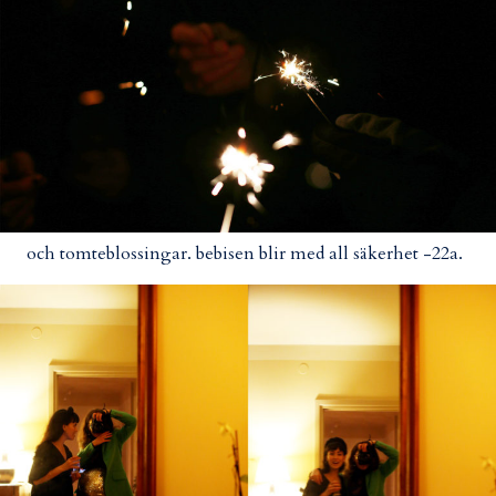
och tomteblossingar. bebisen blir med all säkerhet -22a.