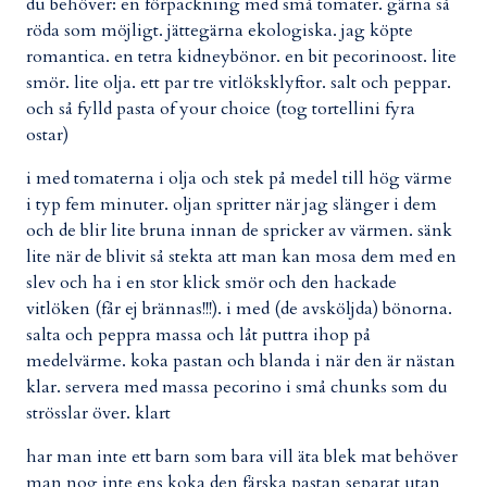
du behöver: en förpackning med små tomater. gärna så
röda som möjligt. jättegärna ekologiska. jag köpte
romantica. en tetra kidneybönor. en bit pecorinoost. lite
smör. lite olja. ett par tre vitlöksklyftor. salt och peppar.
och så fylld pasta of your choice (tog tortellini fyra
ostar)
i med tomaterna i olja och stek på medel till hög värme
i typ fem minuter. oljan spritter när jag slänger i dem
och de blir lite bruna innan de spricker av värmen. sänk
lite när de blivit så stekta att man kan mosa dem med en
slev och ha i en stor klick smör och den hackade
vitlöken (får ej brännas!!!). i med (de avsköljda) bönorna.
salta och peppra massa och låt puttra ihop på
medelvärme. koka pastan och blanda i när den är nästan
klar. servera med massa pecorino i små chunks som du
strösslar över. klart
har man inte ett barn som bara vill äta blek mat behöver
man nog inte ens koka den färska pastan separat utan