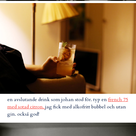
en avslutande drink som johan stod för. typ en
french 75
med sotad citron.
jag fick med alkofritt bubbel och utan
gin. också god!