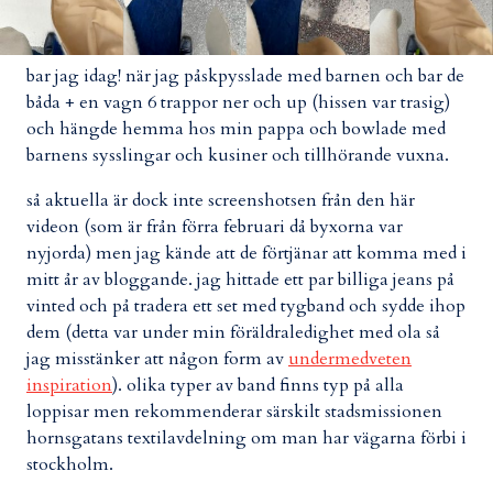
bar jag idag! när jag påskpysslade med barnen och bar de
båda + en vagn 6 trappor ner och up (hissen var trasig)
och hängde hemma hos min pappa och bowlade med
barnens sysslingar och kusiner och tillhörande vuxna.
så aktuella är dock inte screenshotsen från den här
videon (som är från förra februari då byxorna var
nyjorda) men jag kände att de förtjänar att komma med i
mitt år av bloggande. jag hittade ett par billiga jeans på
vinted och på tradera ett set med tygband och sydde ihop
dem (detta var under min föräldraledighet med ola så
jag misstänker att någon form av
undermedveten
inspiration
). olika typer av band finns typ på alla
loppisar men rekommenderar särskilt stadsmissionen
hornsgatans textilavdelning om man har vägarna förbi i
stockholm.