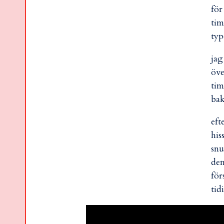
för
tim
typ
jag
öve
tim
bak
eft
his
snu
den
för
tid