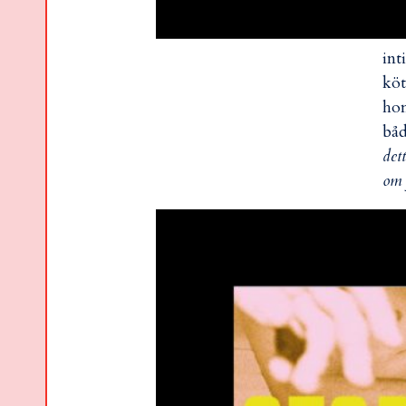
int
köt
hon
båd
det
om 