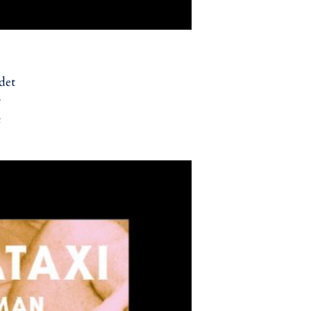
det
:
n