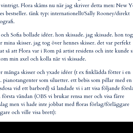
 vintrigt. Flora skäms nu när jag skriver detta men: New 
es bestseller. tänk typ: internationellt/Sally Rooney/direkt
ografi.
 och Sofia bollade idéer. hon skissade. jag skissade. hon tog
r mina skisser. jag tog över hennes skisser. det var perfekt
at så att Flora var i Rom på artist residens och inte kunde s
om min axel och kolla när vi skissade.
er många skisser och yxade idéer (t ex finklädda fötter i en
s. pianotangenter som siluetter. ett bebis som pillar med en
sdosa vid ett barbord) så landade vi i att visa följande försl
 första vändan (OBS vi brukar rensa mer och visa färre
slag men vi hade inte jobbat med floras förlag/förläggare
igare och ville visa brett):