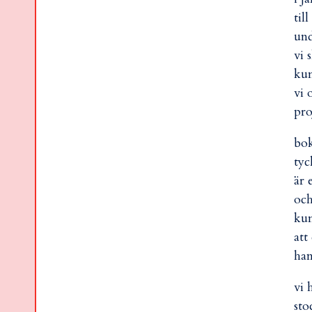
til
und
vi 
kun
vi 
pro
bok
tyc
är 
och
kun
att
han
vi 
sto