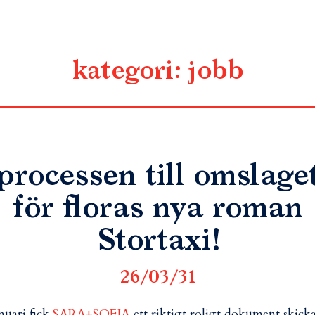
kategori:
jobb
processen till omslage
för floras nya roman
Stortaxi!
26/03/31
anuari fick
SARA+SOFIA
ett riktigt roligt dokument skick