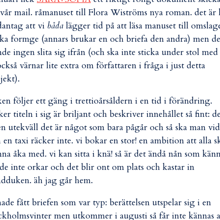
l vår mail. råmanuset till Flora Wiströms nya roman. det är l
antag att vi
båda
lägger tid på att läsa manuset till omslag
ska formge (annars brukar en och briefa den andra) men de
de ingen slita sig ifrån (och ska inte sticka under stol med 
också värnar lite extra om författaren i fråga i just detta
jekt).
en följer ett gäng i trettioårsåldern i en tid i förändring.
ker titeln i sig är briljant och beskriver innehållet så fint: d
en utekväll det är något som bara pågår och så ska man vid
 en taxi räcker inte. vi bokar en stor! en ambition att alla s
na åka med. vi kan sitta i knä! så är det ändå nån som kän
 de inte orkar och det blir ont om plats och kastar in
dduken. äh jag går hem.
hade fått briefen som var typ: berättelsen utspelar sig i en
ckholmsvinter men utkommer i augusti så får inte kännas a