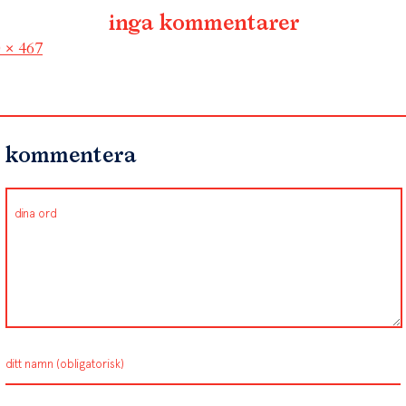
inga kommentarer
l
 × 467
kommentera