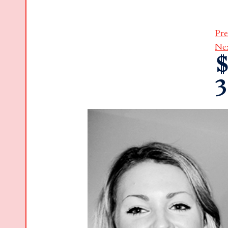
Pre
Ne
$
3