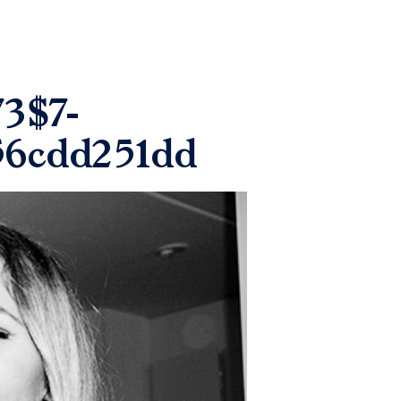
3$7-
56cdd251dd