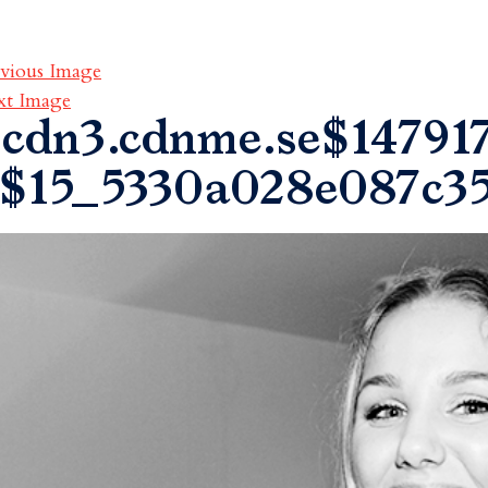
vious Image
xt Image
cdn3.cdnme.se$147917
$15_5330a028e087c3