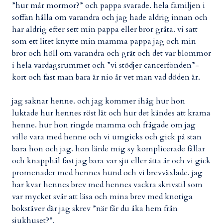
”hur mår mormor?” och pappa svarade. hela familjen i
soffan hålla om varandra och jag hade aldrig innan och
har aldrig efter sett min pappa eller bror gråta. vi satt
som ett litet knytte min mamma pappa jag och min
bror och höll om varandra och grät och det var blommor
i hela vardagsrummet och ”vi stödjer cancerfonden”-
kort och fast man bara är nio år vet man vad döden är.
jag saknar henne. och jag kommer ihåg hur hon
luktade hur hennes röst lät och hur det kändes att krama
henne. hur hon ringde mamma och frågade om jag
ville vara med henne och vi umgicks och gick på stan
bara hon och jag. hon lärde mig sy komplicerade fållar
och knapphål fast jag bara var sju eller åtta år och vi gick
promenader med hennes hund och vi brevväxlade. jag
har kvar hennes brev med hennes vackra skrivstil som
var mycket svår att läsa och mina brev med knotiga
bokstäver där jag skrev ”när får du åka hem från
sjukhuset?”.