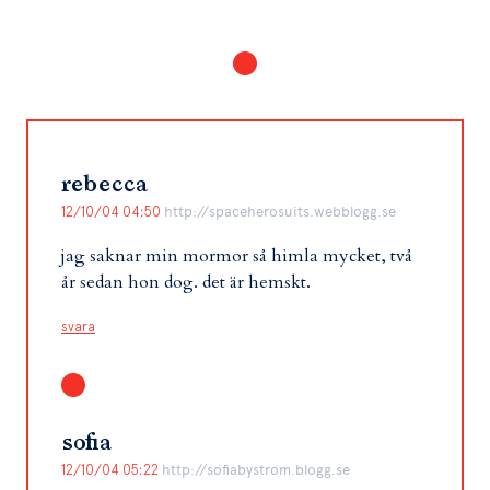
rebecca
12/10/04 04:50
http://spaceherosuits.webblogg.se
jag saknar min mormor så himla mycket, två
år sedan hon dog. det är hemskt.
svara
sofia
12/10/04 05:22
http://sofiabystrom.blogg.se