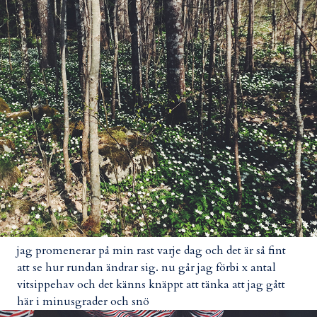
jag promenerar på min rast varje dag och det är så fint
att se hur rundan ändrar sig. nu går jag förbi x antal
vitsippehav och det känns knäppt att tänka att jag gått
här i minusgrader och snö