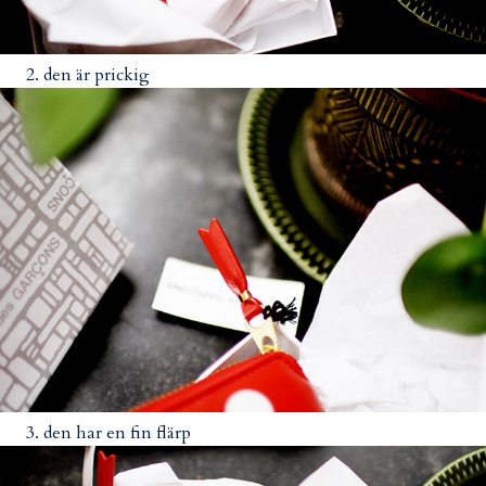
2. den är prickig
3. den har en fin flärp