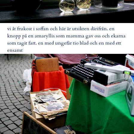
vi åt frukost i soffan och här är utsikten därifrån. en
knopp på en amaryllis som mamma gav oss och ekarna
som tagit fart. en med ungefär tio blad och en med ett
ensamt