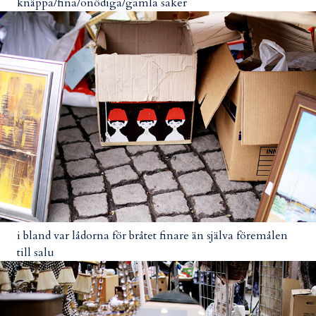
knäppa/fina/onödiga/gamla saker
i bland var lådorna för bråtet finare än själva föremålen
till salu