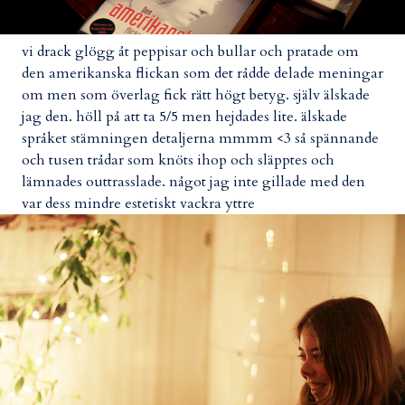
vi drack glögg åt peppisar och bullar och pratade om
den amerikanska flickan som det rådde delade meningar
om men som överlag fick rätt högt betyg. själv älskade
jag den. höll på att ta 5/5 men hejdades lite. älskade
språket stämningen detaljerna mmmm <3 så spännande
och tusen trådar som knöts ihop och släpptes och
lämnades outtrasslade. något jag inte gillade med den
var dess mindre estetiskt vackra yttre