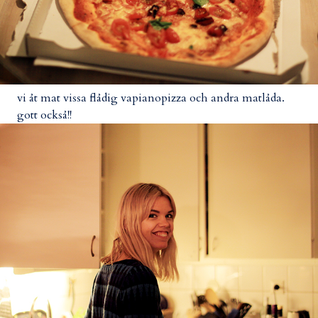
vi åt mat vissa flådig vapianopizza och andra matlåda.
gott också!!