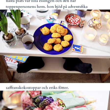
nästa plats var lilla essingen och den här
toppenpersonens hem. hon bjöd på adventsfika
saffranskokostoppar och eriks fötter.