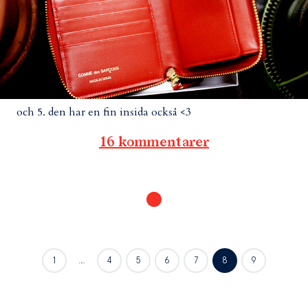
och 5. den har en fin insida också <3
16 kommentarer
1
…
4
5
6
7
8
9