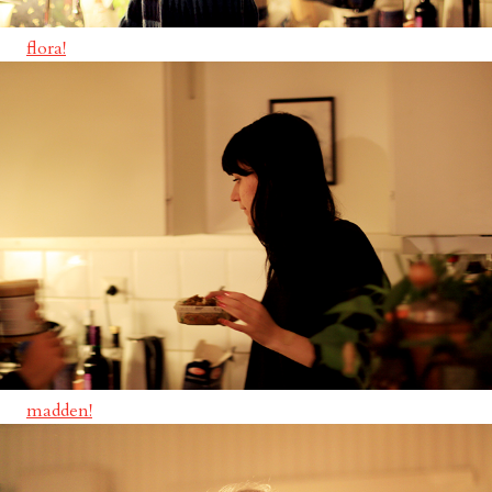
flora!
madden!