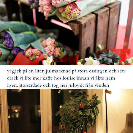
vi gick på en liten julmarknad på stora essingen och sen
drack vi lite mer kaffe hos louise innan vi åkte hem
igen. storstädade och tog ner julpynt från vinden