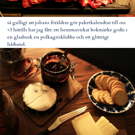
så gulligt att johans föräldrar gör paketkalendrar till oss
<3 hittills har jag fått: ett hemmavirkat bokmärke godis i
en glasburk en polkagrisklubba och ett glittrigt
hårband.