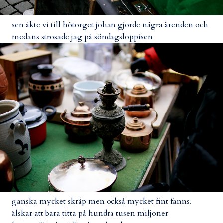
sen åkte vi till hötorget johan gjorde några ärenden och
medans strosade jag på söndagsloppisen
ganska mycket skräp men också mycket fint fanns.
älskar att bara titta på hundra tusen miljoner