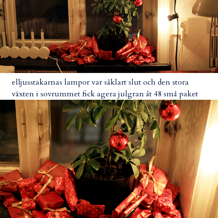
elljusstakarnas lampor var såklart slut och den stora
växten i sovrummet fick agera julgran åt 48 små paket