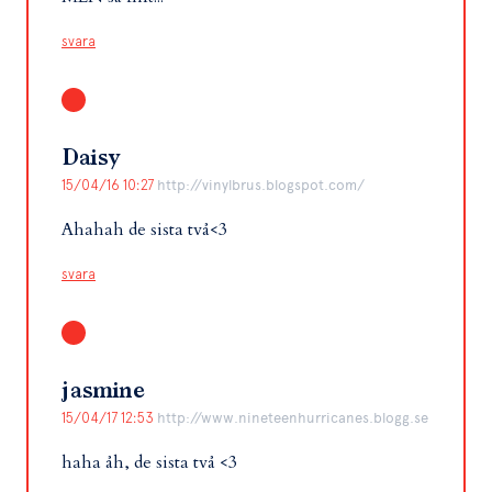
svara
Daisy
15/04/16 10:27
http://vinylbrus.blogspot.com/
Ahahah de sista två<3
svara
jasmine
15/04/17 12:53
http://www.nineteenhurricanes.blogg.se
haha åh, de sista två <3