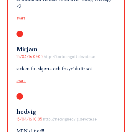
<3
svara
Mirjam
15/04/16 07:00
http://kortochgott.devote.se
sicken fin skjorta och frisyr! du är söt
svara
hedvig
15/04/16 10:05
http://hedvighedvig.devote.se
MEN så fint!!!