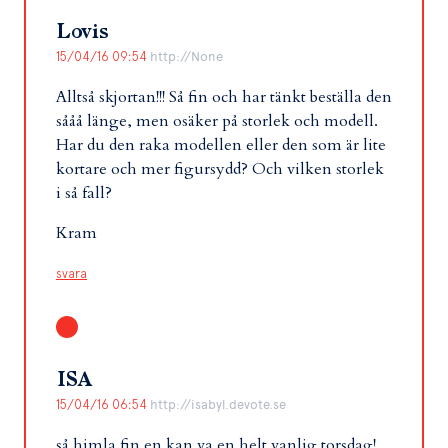
Lovis
15/04/16 09:54
http://None
Alltså skjortan!!! Så fin och har tänkt beställa den
sååå länge, men osäker på storlek och modell.
Har du den raka modellen eller den som är lite
kortare och mer figursydd? Och vilken storlek
i så fall?
Kram
svara
ISA
15/04/16 06:54
http://isabyl.devote.se
så himla fin en kan va en helt vanlig torsdag!