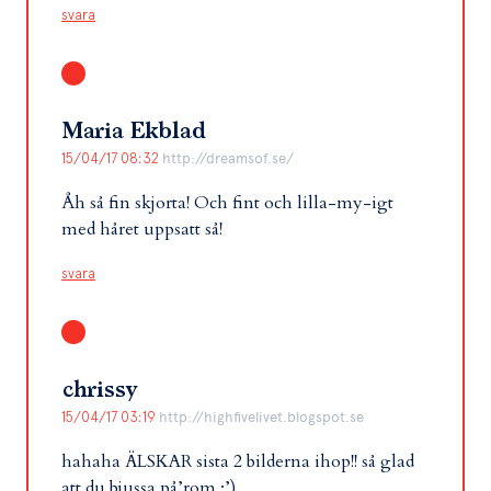
svara
Maria Ekblad
15/04/17 08:32
http://dreamsof.se/
Åh så fin skjorta! Och fint och lilla-my-igt
med håret uppsatt så!
svara
chrissy
15/04/17 03:19
http://highfivelivet.blogspot.se
hahaha ÄLSKAR sista 2 bilderna ihop!! så glad
att du bjussa på’rom :’)