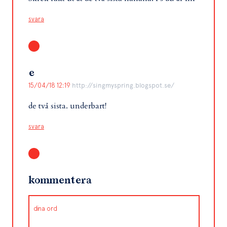
svara
e
15/04/18 12:19
http://singmyspring.blogspot.se/
de två sista. underbart!
svara
kommentera