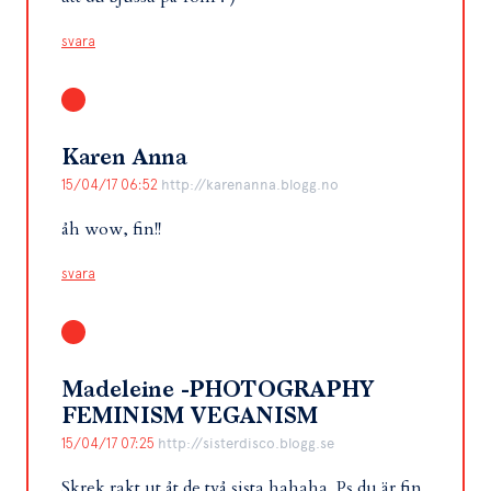
svara
Karen Anna
15/04/17 06:52
http://karenanna.blogg.no
åh wow, fin!!
svara
Madeleine -PHOTOGRAPHY
FEMINISM VEGANISM
15/04/17 07:25
http://sisterdisco.blogg.se
Skrek rakt ut åt de två sista hahaha. Ps du är fin