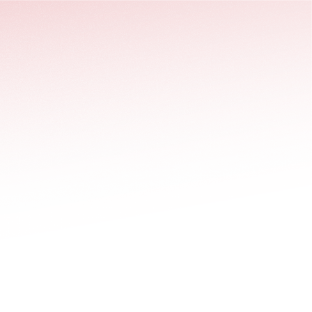
stäng