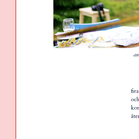
an
fir
och
kom
åte