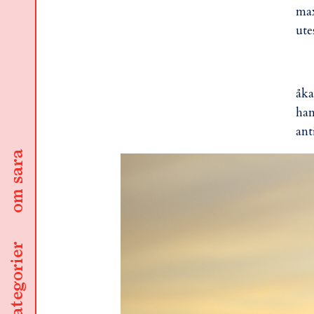
max
ute
åka
han
ant
om sara
kategorier