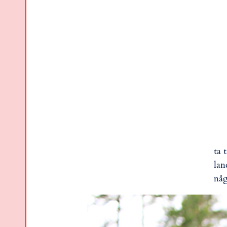
ta 
lan
någ