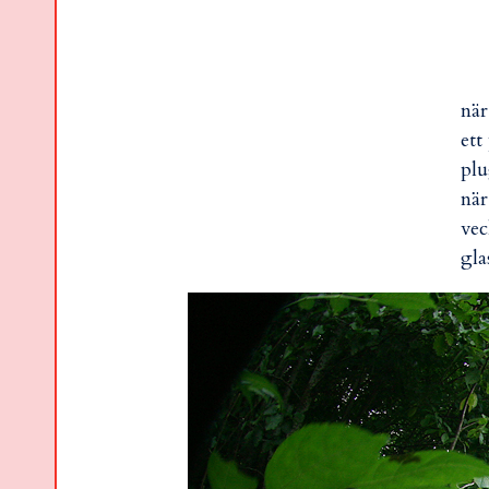
när
ett
plu
när
vec
gla