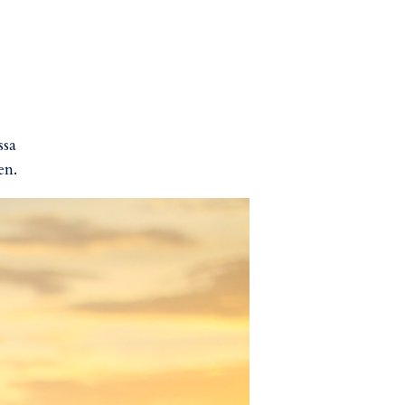
ssa
en.