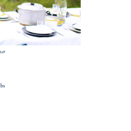
mar
obs