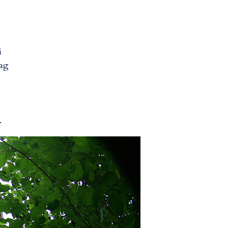
i
jag
.