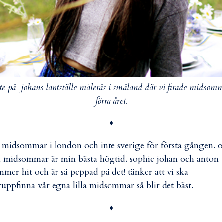
te på johans lantställe målerås i småland där vi firade midsom
förra året.
♦
a midsommar i london och inte sverige för första gången. 
 midsommar är min bästa högtid. sophie johan och anton
mer hit och är så peppad på det! tänker att vi ska
ruppfinna vår egna lilla midsommar så blir det bäst.
♦