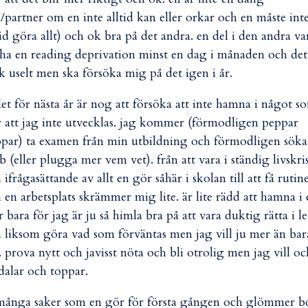
/partner om en inte alltid kan eller orkar och en måste int
tid göra allt) och ok bra på det andra. en del i den andra va
 ha en reading deprivation minst en dag i månaden och det
k uselt men ska försöka mig på det igen i år.
et för nästa år är nog att försöka att inte hamna i något s
 att jag inte utvecklas. jag kommer (förmodligen peppar
par) ta examen från min utbildning och förmodligen söka
b (eller plugga mer vem vet). från att vara i ständig livskri
 ifrågasättande av allt en gör såhär i skolan till att få rutin
 en arbetsplats skrämmer mig lite. är lite rädd att hamna i 
r bara för jag är ju så himla bra på att vara duktig rätta i l
 liksom göra vad som förväntas men jag vill ju mer än bar
. prova nytt och javisst nöta och bli otrolig men jag vill oc
dalar och toppar.
många saker som en gör för första gången och glömmer bo