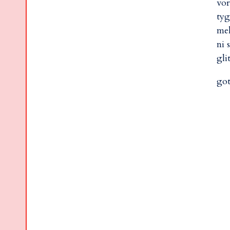
vor
tyg
mel
ni 
gli
got