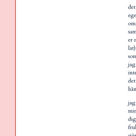
det
ege
om 
sam
er 
lat
som
jag
int
det
hän
jag
min
dig
fru
gör