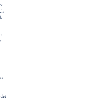
v.
och
ck
lt
e
ore
 det