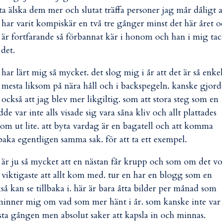
ta älska dem mer och slutat träffa personer jag mår dåligt a
 har varit kompiskär en två tre gånger minst det här året 
 är fortfarande så förbannat kär i honom och han i mig ta
 det.
 har lärt mig så mycket. det slog mig i år att det är så enke
 mesta liksom på nära håll och i backspegeln. kanske gjord
 också att jag blev mer likgiltig. som att stora steg som en
dde var inte alls visade sig vara såna kliv och allt plattades
som ut lite. att byta vardag är en bagatell och att komma
lbaka egentligen samma sak. för att ta ett exempel.
 är ju så mycket att en nästan får krupp och som om det v
 viktigaste att allt kom med. tur en har en blogg som en
så kan se tillbaka i. här är bara åtta bilder per månad som
inner mig om vad som mer hänt i år. som kanske inte var
sta gången men absolut saker att kapsla in och minnas.