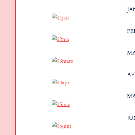
JA
FE
MA
AP
MA
JU