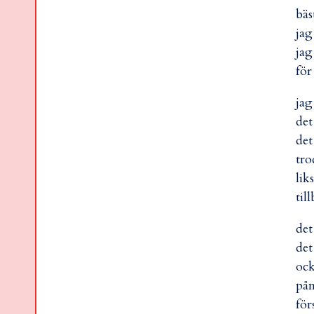
bäs
jag
jag
för
jag
det
det
tro
lik
til
det
det
ock
påm
för