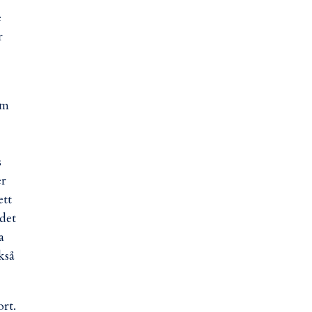
e
r
om
s
er
ett
edet
a
kså
rt.