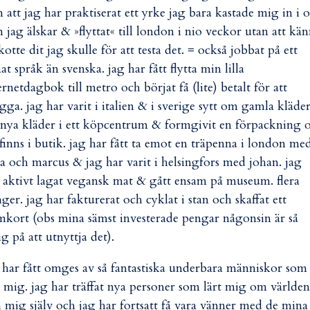
 att jag har praktiserat ett yrke jag bara kastade mig in i 
 jag älskar & »flyttat« till london i nio veckor utan att kä
kotte dit jag skulle för att testa det. = också jobbat på ett
at språk än svenska. jag har fått flytta min lilla
ernetdagbok till metro och börjat få (lite) betalt för att
gga. jag har varit i italien & i sverige
sytt om gamla kläde
l nya kläder i ett köpcentrum &
formgivit en förpackning 
finns i butik. jag har fått ta emot en träpenna i london me
ia och marcus & jag har varit i helsingfors med johan. jag
r
aktivt lagat vegansk mat &
gått ensam på museum. flera
ger. jag har fakturerat och cyklat i stan och skaffat ett
kort (obs mina sämst investerade pengar någonsin är så
ig på att utnyttja det).
 har fått omges av så fantastiska underbara människor som
t mig. jag har träffat nya personer som lärt mig om världen
 mig själv och jag har fortsatt få vara vänner med de mina