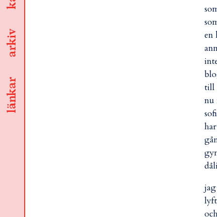
som
som
arkiv
en 
ann
int
blo
länkar
til
nu 
sof
ha
gån
gym
dål
jag
lyf
och