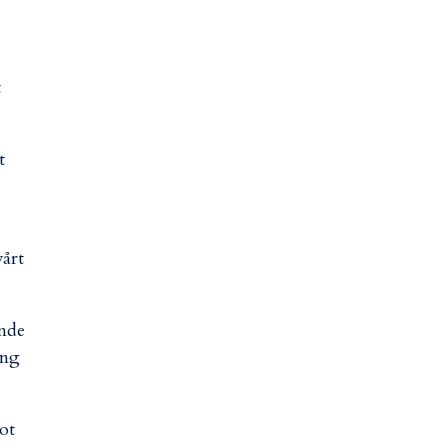
t
t
vårt
ande
ang
ot