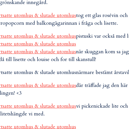
grönskande innegård.
tog ett glas rosévin och
ropopcorn med balkongägarinnan i fråga och lisette.
pistuski var också med li
när skuggan kom sa jag
då till lisette och louise och for till skanstull!
närmare bestämt årstav
där träffade jag den här
lingen! <3
vi pickenickade lite och
litetshängde vi med.