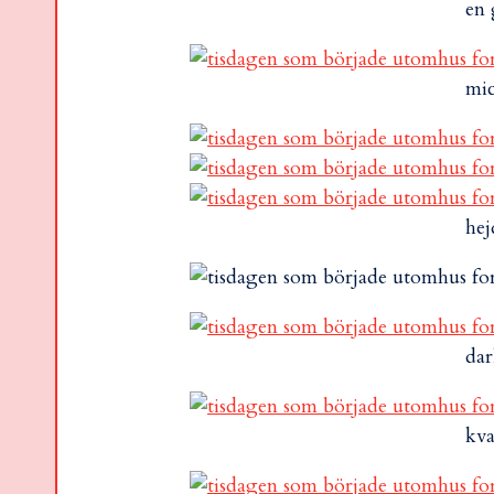
en 
mic
hej
dar
kva