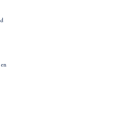
ld
 en