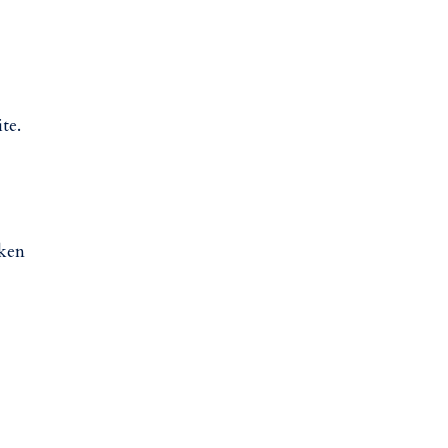
te.
iken