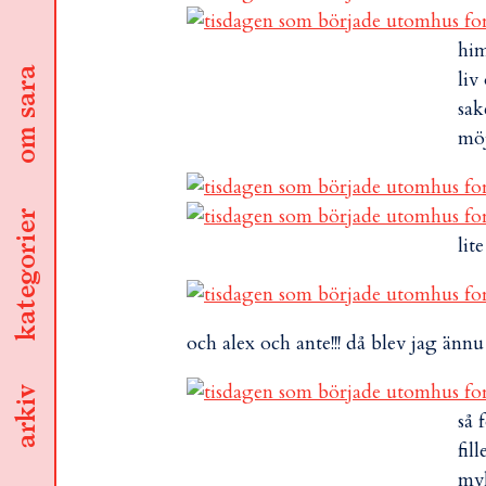
him
om sara
liv
sak
möj
kategorier
lit
och alex och ante!!! då blev jag änn
arkiv
så 
fil
mvh