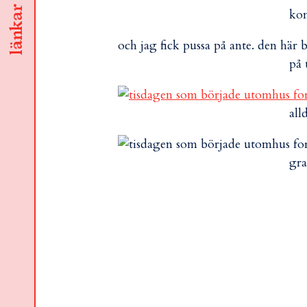
länkar
kon
och jag fick pussa på ante. den här
på 
all
gra