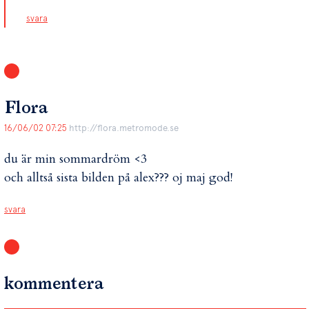
svara
Flora
16/06/02 07:25
http://flora.metromode.se
du är min sommardröm <3
och alltså sista bilden på alex??? oj maj god!
svara
kommentera