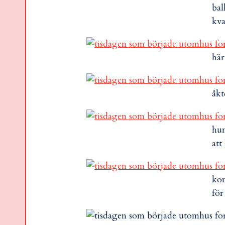
bal
kva
här
åkt
hum
att
kom
för