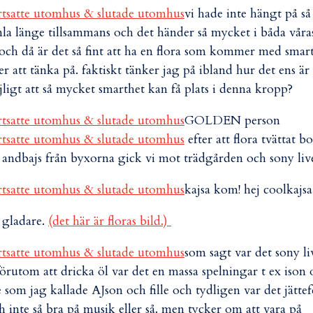
vi hade inte hängt på så
la länge tillsammans och det händer så mycket i båda våra
 och då är det så fint att ha en flora som kommer med smar
er att tänka på. faktiskt tänker jag på ibland hur det ens är
ligt att så mycket smarthet kan få plats i denna kropp?
GOLDEN person
efter att flora tvättat bo
e andbajs från byxorna gick vi mot trädgården och sony liv
kajsa kom! hej coolkajsa
u gladare.
(det här är floras bild.)
som sagt var det sony li
förutom att dricka öl var det en massa spelningar t ex ison
le som jag kallade AJson och fille och tydligen var det jättef
 inte så bra på musik eller så. men tycker om att vara på