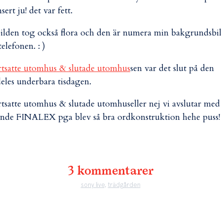
sert ju! det var fett.
 bilden tog också flora och den är numera min bakgrundsbi
telefonen. : )
sen var det slut på den
deles underbara tisdagen.
eller nej vi avslutar med
nde FINALEX pga blev så bra ordkonstruktion hehe puss!
3 kommentarer
sony live
,
trädgården