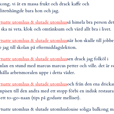
kong. vi åt en massa frukt och drack kaffe och
litetshängde bara hon och jag.
så himela bra person de
 ska ni veta. klok och omtänksam och värd allt bra i livet.
när hon skulle till jobbe
e jag till skolan på eftermiddagslektion.
sen drack jag folköl i
lan en stund med marcus marcus petter och ville. det är s
 hålla arbetsmoralen uppe i detta väder.
och från den ena drick
pisen till den andra med ett stopp förbi en indisk restaur
 ett to-go-naan (tips på godaste melliset).
louise soliga balkong m