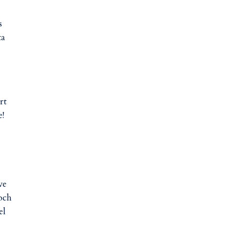
s
ta
rt
e!
ve
 och
el