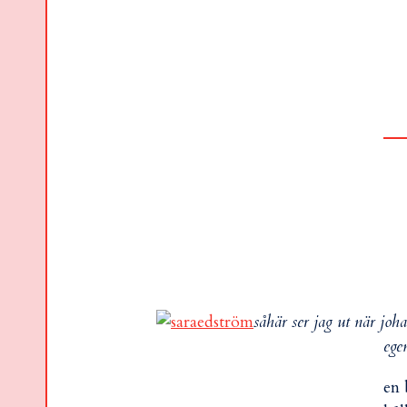
såhär ser jag ut när joh
ege
en 