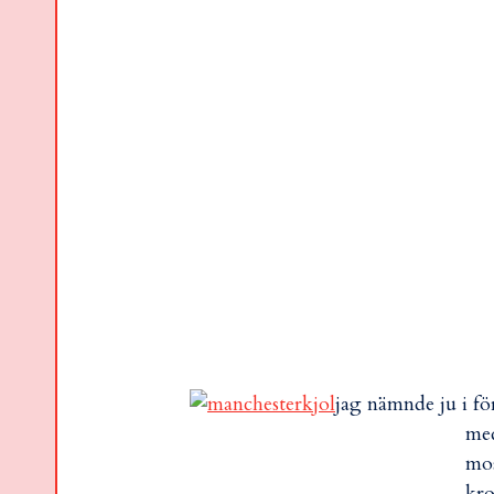
jag nämnde ju i för
med
mos
kro