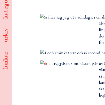
kategorier
såhär såg jag ut i söndags. i en 
äls
lin
arkiv
det
för
och sminket var också second hand
länkar
och tygpåsen som nästan går av
vän
så 
kan
ska
hej!