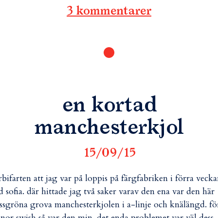
3 kommentarer
en kortad
manchesterkjol
15/09/15
bifarten att jag var på loppis på färgfabriken i förra veck
 sofia. där hittade jag två saker varav den ena var den här
sgröna grova manchesterkjolen i a-linje och knälängd. fö
nor swish så var den min. det enda problemet var väl dess