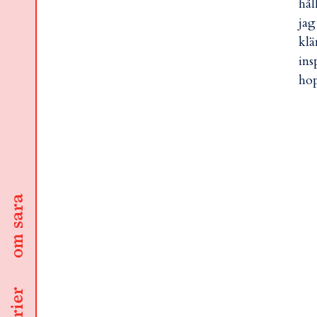
hål
jag
klä
ins
hop
om sara