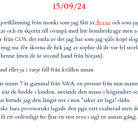
15/09/24
skjortklänning från monki som jag fått av
floran
och som ja
kar och en skjorta till ovanpå med lite bomberkrage men a
je från COS. det enda av det jag bar som jag själv köpt slo
 mig nu. för skorna de fick jag av sophie då de var fel stor
 henne (men de är second hand från början).
 eller ja i varje fall från kvällen innan
 är minst 7 år gammal från V&A. en present från min mam
 när de bodde i london. använde den massa i högstadiet o
nu hittade jag den längst ner i min *saker att laga*-låda.
ske bara provisoriskt lagade den pga vart exalterad men d
 få ett ordentligt fix (har en stor reva i sig) en annan gång.