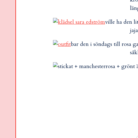
län
ville ha den l
jaja
bar den i söndags till rosa
såk
rosa + grönt 