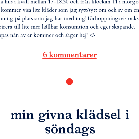
la hus i kväll mellan 17-18.30 och från klockan 11 i morgo
 kommer visa lite kläder som jag sytt/sytt om och sy om e
nning på plats som jag har med mig! förhoppningsvis ocks
pirera till lite mer hållbar konsumtion och eget skapande.
pas nån av er kommer och säger hej! <3
6 kommentarer
min givna klädsel i
söndags