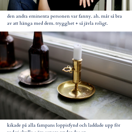
den andra eminenta personen var fanny. ah. mår så bra
av att hänga med dem. trygghet + så jävla roligt.
kikade på alla fampans loppisfynd och laddade upp för