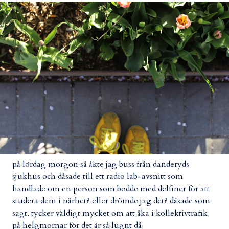
på lördag morgon så åkte jag buss från danderyds
sjukhus och dåsade till ett radio lab-avsnitt som
handlade om en person som bodde med delfiner för att
studera dem i närhet? eller drömde jag det? dåsade som
sagt. tycker väldigt mycket om att åka i kollektivtrafik
på helgmornar för det är så lugnt då