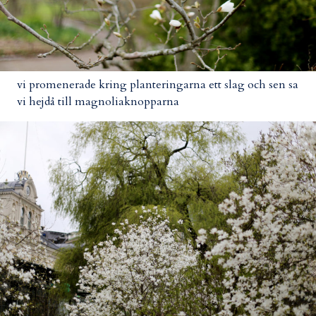
vi promenerade kring planteringarna ett slag och sen sa
vi hejdå till magnoliaknopparna