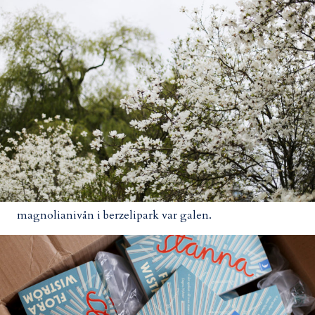
magnolianivån i berzelipark var galen.