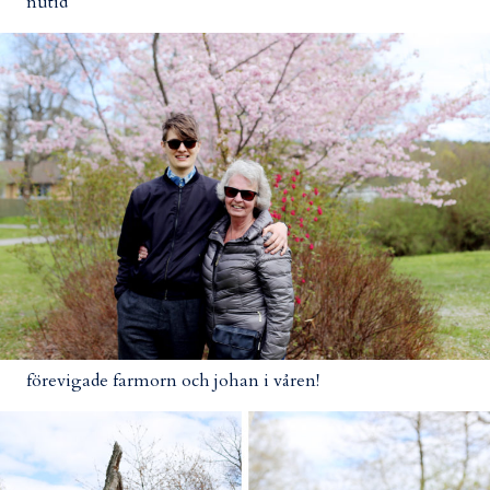
nutid
förevigade farmorn och johan i våren!