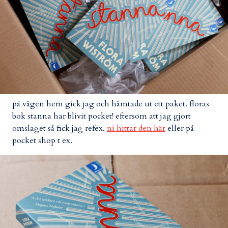
på vägen hem gick jag och hämtade ut ett paket. floras
bok stanna har blivit pocket! eftersom att jag gjort
omslaget så fick jag refex.
ni hittar den här
eller på
pocket shop t ex.