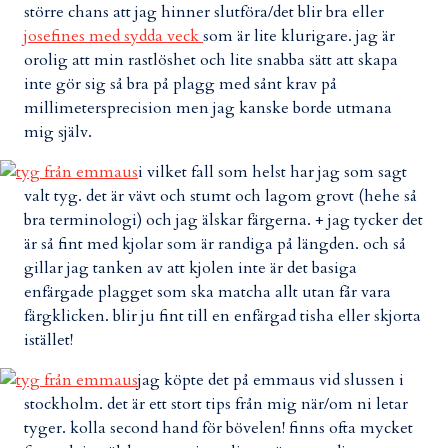
större chans att jag hinner slutföra/det blir bra eller
josefines med sydda veck
som är lite klurigare. jag är
orolig att min rastlöshet och lite snabba sätt att skapa
inte gör sig så bra på plagg med sånt krav på
millimetersprecision men jag kanske borde utmana
mig själv.
i vilket fall som helst har jag som sagt
valt tyg. det är vävt och stumt och lagom grovt (hehe så
bra terminologi) och jag älskar färgerna. + jag tycker det
är så fint med kjolar som är randiga på längden. och så
gillar jag tanken av att kjolen inte är det basiga
enfärgade plagget som ska matcha allt utan får vara
färgklicken. blir ju fint till en enfärgad tisha eller skjorta
istället!
jag köpte det på emmaus vid slussen i
stockholm. det är ett stort tips från mig när/om ni letar
tyger. kolla second hand för bövelen! finns ofta mycket