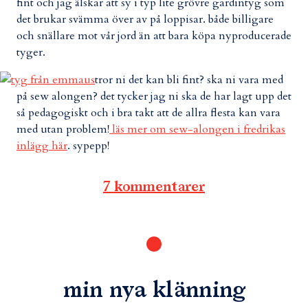
fint och jag älskar att sy i typ lite grövre gardintyg som
det brukar svämma över av på loppisar. både billigare
och snällare mot vår jord än att bara köpa nyproducerade
tyger.
tror ni det kan bli fint? ska ni vara med
på sew alongen? det tycker jag ni ska de har lagt upp det
så pedagogiskt och i bra takt att de allra flesta kan vara
med utan problem!
läs mer om sew-alongen i fredrikas
inlägg här
. sypepp!
7 kommentarer
min nya klänning