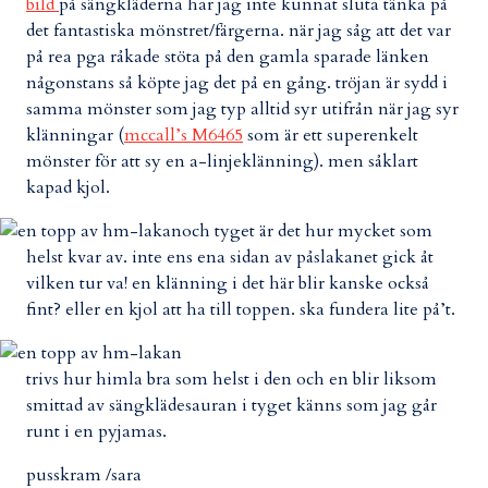
bild
på sängkläderna har jag inte kunnat sluta tänka på
det fantastiska mönstret/färgerna. när jag såg att det var
på rea pga råkade stöta på den gamla sparade länken
någonstans så köpte jag det på en gång. tröjan är sydd i
samma mönster som jag typ alltid syr utifrån när jag syr
klänningar (
mccall’s M6465
som är ett superenkelt
mönster för att sy en a-linjeklänning). men såklart
kapad kjol.
och tyget är det hur mycket som
helst kvar av. inte ens ena sidan av påslakanet gick åt
vilken tur va! en klänning i det här blir kanske också
fint? eller en kjol att ha till toppen. ska fundera lite på’t.
trivs hur himla bra som helst i den och en blir liksom
smittad av sängklädesauran i tyget känns som jag går
runt i en pyjamas.
pusskram /sara