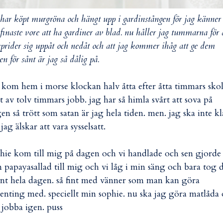
 har köpt murgröna och hängt upp i gardinstången för jag känner 
 finaste vore att ha gardiner av blad. nu håller jag tummarna för 
sprider sig uppåt och nedåt och att jag kommer ihåg att ge dem
ten för sånt är jag så dålig på.
 kom hem i morse klockan halv åtta efter åtta timmars sko
jt av tolv timmars jobb. jag har så himla svårt att sova på
en så trött som satan är jag hela tiden. men. jag ska inte k
 jag älskar att vara sysselsatt.
hie kom till mig på dagen och vi handlade och sen gjorde
 papayasallad till mig och vi låg i min säng och bara tog 
nt hela dagen. så fint med vänner som man kan göra
enting med. speciellt min sophie. nu ska jag göra matlåda
 jobba igen. puss