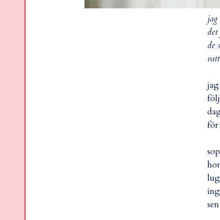
jag
det
de 
vat
jag
föl
dag
för
sop
hon
lug
ing
sen