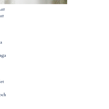
att
att
la
laga
det
 och