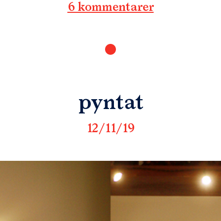
6 kommentarer
pyntat
12/11/19