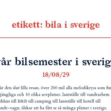
etikett:
bila i sverige
år bilsemester i sveri
18/08/29
är den slut lilla resan. över 200 mil alla melodikryss som fi
lgängliga och 10 olika sovplatser. lantställe till vandrarhem t
dshus till B&B till camping till lantställe till hotell till
ande-vagn. älskar att ha fått se så många platser i sverige.