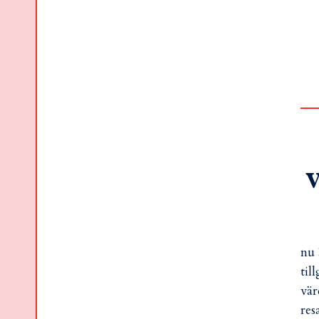
v
nu 
til
vär
res