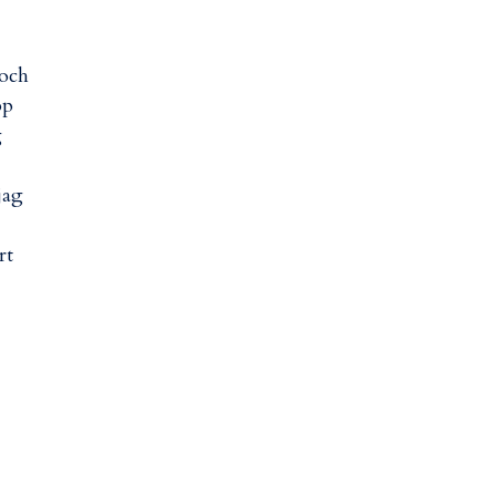
 och
pp
g
jag
rt