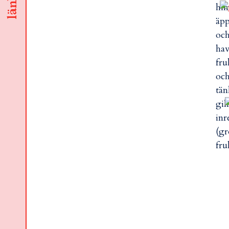
länkar
him
äpp
och
hav
fru
och
tän
gil
inr
(gr
fru