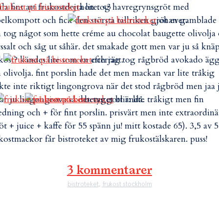
la fint att frukostdejta lite. <3
hon tog havregrynsgröt med
elkompott och fick den största tallriken gröt ever.
johan gamblade
 tog något som hette créme au chocolat baugette olivolja
ssalt och såg ut såhär. det smakade gott men var ju så knä
kost? kändes lite som en efterrätt.
och jag tog rågbröd avokado äg
 olivolja. fint porslin hade det men mackan var lite tråkig
kte inte riktigt lingongrova när det stod rågbröd men jaa 
lar ju lingongrova så det var gott ändå.
betyget blir: lite tråkigt men fin
edning och + för fint porslin. prisvärt men inte extraordinä
öt + juice + kaffe för 55 spänn ju! mitt kostade 65). 3,5 av 5
kostmackor får bistroteket av mig frukostälskaren. puss!
3 kommentarer
bistroteket
,
frukost stockholm