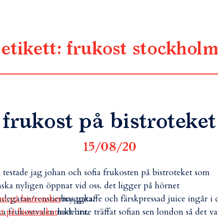
etikett:
frukost stockholm
frukost på bistroteket
15/08/20
 testade jag johan och sofia frukosten på bistroteket som
ska nyligen öppnat vid oss. det ligger på hörnet
degatan/renstiernas gata.
bryggkaffe och färskpressad juice ingår i 
ka frukostvalen mkt bra.
hade inte träffat sofian sen london så det va