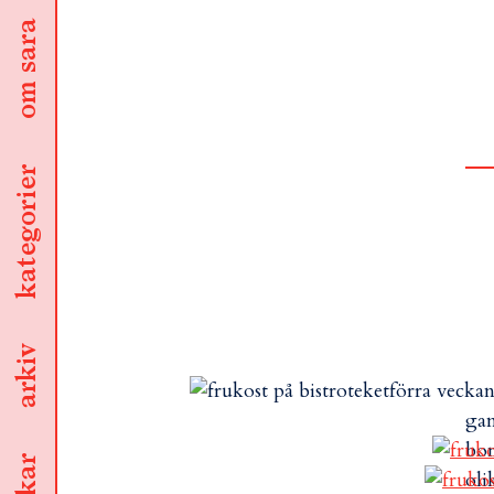
om sara
kategorier
arkiv
förra veckan
gan
bon
oli