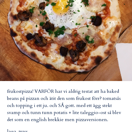
frukostpizza! VARFÖR har vi aldrig testat att ha baked
beans på pizzan och ätit den som frukost förr? tomatsås
och topping i ett ju. och SÅ gott. med ett ägg stekt
svamp och tunn tunn potatis + lite taleggio-ost så blev
det som en english brekkie men pizzaversionen.
laga. puss