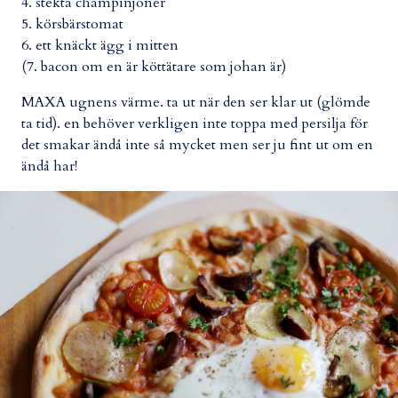
4. stekta champinjoner
5. körsbärstomat
6. ett knäckt ägg i mitten
(7. bacon om en är köttätare som johan är)
MAXA ugnens värme. ta ut när den ser klar ut (glömde
ta tid). en behöver verkligen inte toppa med persilja för
det smakar ändå inte så mycket men ser ju fint ut om en
ändå har!