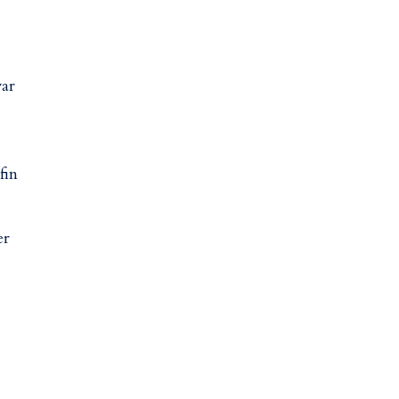
var
fin
er