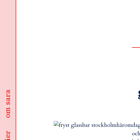
om sara
häromdagen
och