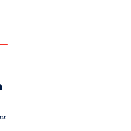
m
tat