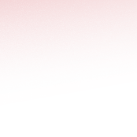
stäng