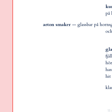
ku
på
arton smaker
— glassbar på hornsg
och
gla
fjä
hör
has
hit
kla
18