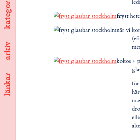
kategorier
led
fryst
hete
när vi ko
(ef
arkiv
men
kokos + p
gla
länkar
för
här
mas
dro
ell
alt