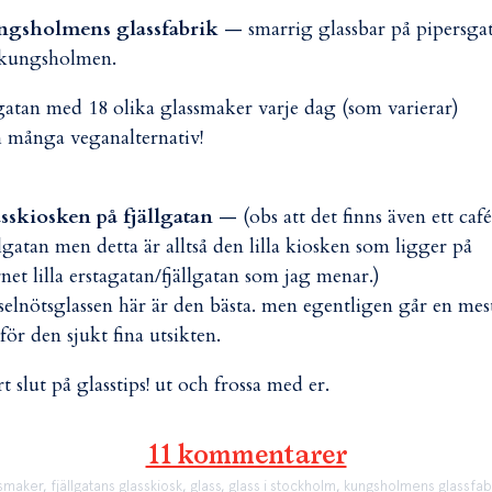
ngsholmens glassfabrik
— smarrig glassbar på pipersga
 kungsholmen.
atan med 18 olika glassmaker varje dag (som varierar)
 många veganalternativ!
sskiosken på fjällgatan
— (obs att det finns även ett caf
llgatan men detta är alltså den lilla kiosken som ligger på
net lilla erstagatan/fjällgatan som jag menar.)
selnötsglassen här är den bästa. men egentligen går en mes
 för den sjukt fina utsikten.
rt slut på glasstips! ut och frossa med er.
11 kommentarer
 smaker
,
fjällgatans glasskiosk
,
glass
,
glass i stockholm
,
kungsholmens glassfab