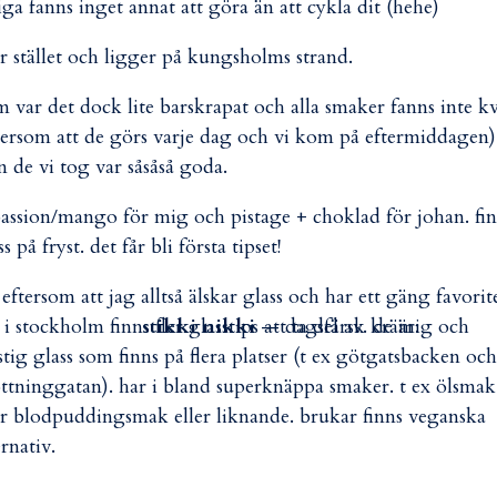
iga fanns inget annat att göra än att cykla dit (hehe)
r stället och ligger på kungsholms strand.
m var det dock lite barskrapat och alla smaker fanns inte k
tersom att de görs varje dag och vi kom på eftermiddagen)
 de vi tog var såsåså goda.
assion/mango för mig och pistage + choklad för johan. fin
ss på fryst. det får bli första tipset!
 eftersom att jag alltså älskar glass och har ett gäng favorit
 i stockholm finns fler glasstips att ta del av. de är:
stikki nikki
— dagsfärsk krämig och
tig glass som finns på flera platser (t ex götgatsbacken och
ttninggatan). har i bland superknäppa smaker. t ex ölsmak
er blodpuddingsmak eller liknande. brukar finns veganska
ernativ.