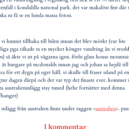
tenfall i kondalilla national park. det var makalöst fint där 
ska ni få se en himla massa foton.
 vi hunnit tillbaka till bilen innan det blev mörkt (var lite
liga pga råkade ta en mycket köngre vandring än vi trod
s) så åkte vi ut på vägarna igen. förbi glass house mountai
 åt burgare på mcdonalds innan jag och johan sa hejdå till
ra för ett dygn på eget håll. vi skulle till fraser island på e
tur dagen därpå och det var typ det finaste ever. kommer 
ta australieninlägg stay tuned (hehe fortsätter med denna
ffhanger)
a inlägg från australien finns under taggen »
australien
«. pus
1 kommentar