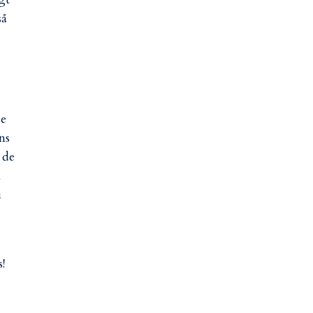
så
de
ns
 de
n
i
s!