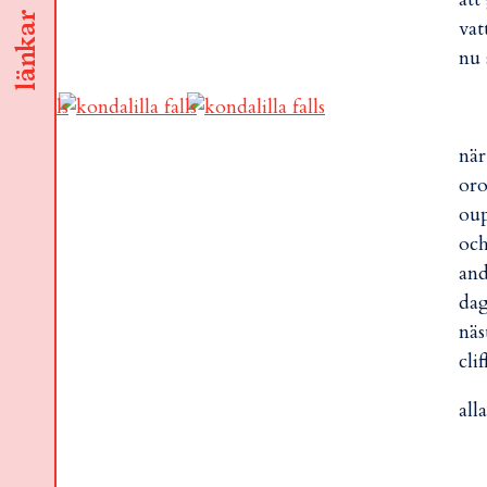
länkar
vat
nu 
när
oro
oup
och
and
dag
näs
cli
all