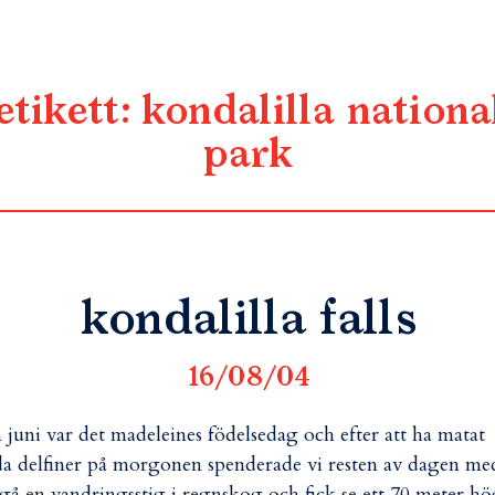
etikett:
kondalilla nationa
park
kondalilla falls
16/08/04
 juni var det madeleines födelsedag och efter att ha matat
da delfiner på morgonen spenderade vi resten av dagen me
 gå en vandringsstig i regnskog och fick se ett 70 meter hö