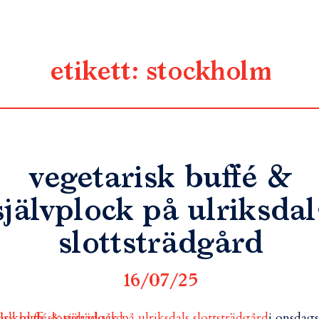
etikett:
stockholm
vegetarisk buffé &
självplock på ulriksdal
slottsträdgård
16/07/25
i onsdags