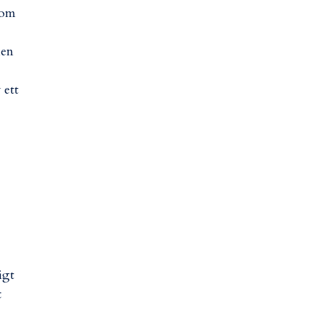
 kom
ien
 ett
igt
t