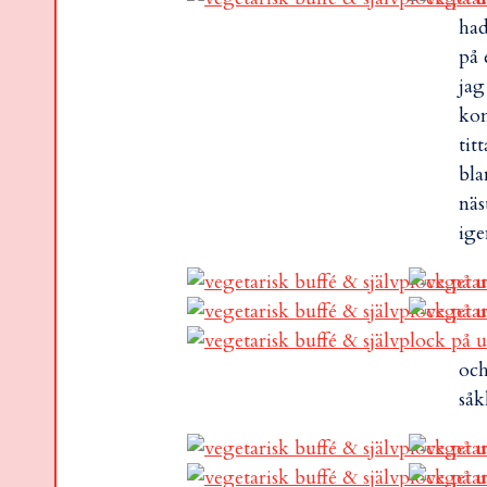
had
på 
jag
kom
tit
bla
näs
ige
och
såk