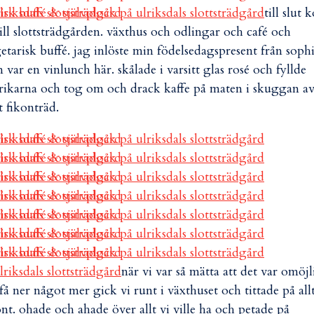
till slut
till slottsträdgården. växthus och odlingar och café och
etarisk buffé. jag inlöste min födelsedagspresent från soph
 var en vinlunch här. skålade i varsitt glas rosé och fyllde
lrikarna och tog om och drack kaffe på maten i skuggan av
et fikonträd.
när vi var så mätta att det var omöjl
 få ner något mer gick vi runt i växthuset och tittade på all
nt. ohade och ahade över allt vi ville ha och petade på