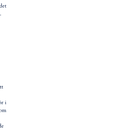
det
.
tt
r i
gom
de