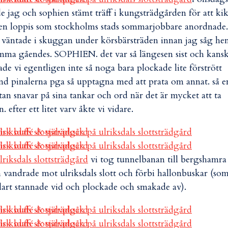
e jag och sophien stämt träff i kungsträdgården för att ki
en loppis som stockholms stads sommarjobbare anordnade.
 väntade i skuggan under körsbärsträden innan jag såg he
ma gåendes. SOPHIEN. det var så längesen sist och kans
tade vi egentligen inte så noga bara plockade lite förstrött
nd pinalerna pga så upptagna med att prata om annat. så e
tan snavar på sina tankar och ord när det är mycket att ta
n. efter ett litet varv åkte vi vidare.
vi tog tunnelbanan till bergshamra
 vandrade mot ulriksdals slott och förbi hallonbuskar (som
lart stannade vid och plockade och smakade av).