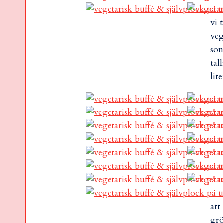
vi 
veg
som
tal
lit
att
grö