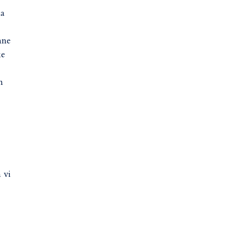
ka
nne
ke
n
 vi