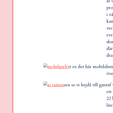
är 
pro
i v
kan
vec
eve
sku
där
dra
t ex det här mobilabsti
öve
sen sa vi hejdå till gust
ett
22 
lit