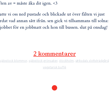
ften av = måste åka dit igen. <3
satte vi oss ned pustade och blickade ut över fälten vi just
rdat vad annan sått ifrån. sen gick vi tillsammans till solna:
l jobbet för en jobbnatt och hon till bussen. slut på onsdag!
2 kommentarer
självplock blommor
,
självplock grönsaker
,
stockholm
,
ulriksdals slottsträdgård
vegetarisk buffé