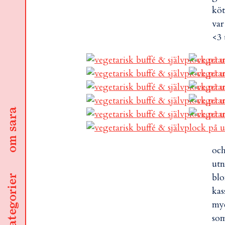
köt
var
<3 
om sara
och
utn
blo
kategorier
kas
myc
som