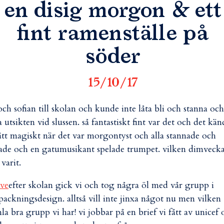
en disig morgon & ett
fint ramenställe på
söder
15/10/17
h sofian till skolan och kunde inte låta bli och stanna och
a utsikten vid slussen. så fantastiskt fint var det och det kän
tt magiskt när det var morgontyst och alla stannade och
tade och en gatumusikant spelade trumpet. vilken dimveck
 varit.
efter skolan gick vi och tog några öl med vår grupp i
packningsdesign. alltså vill inte jinxa något nu men vilken
la bra grupp vi har! vi jobbar på en brief vi fått av unicef 