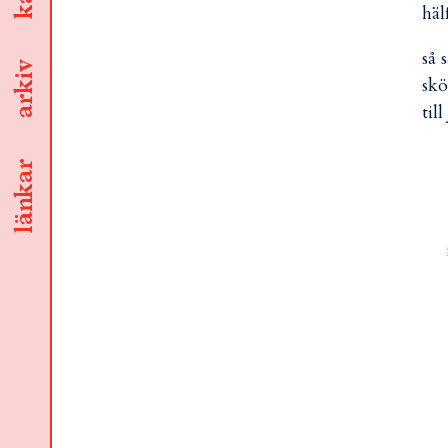
häl
så 
arkiv
skö
til
länkar