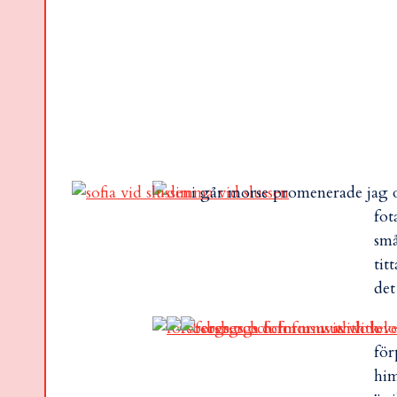
i går morse promenerade jag oc
fot
små
tit
det
för
him