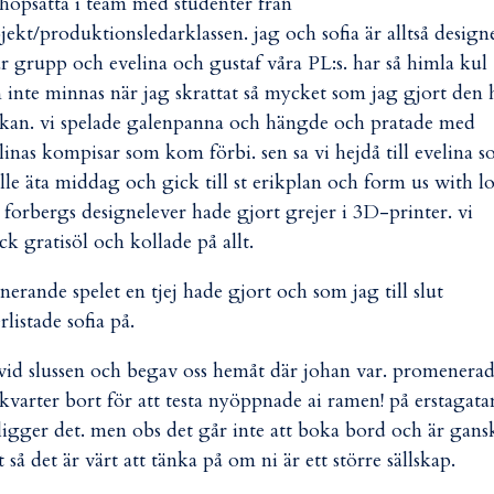
ihopsatta i team med studenter från
jekt/produktionsledarklassen. jag och sofia är alltså design
år grupp och evelina och gustaf våra PL:s. har så himla kul
 inte minnas när jag skrattat så mycket som jag gjort den 
kan. vi spelade galenpanna och hängde och pratade med
linas kompisar som kom förbi. sen sa vi hejdå till evelina 
lle äta middag och gick till st erikplan och form us with l
 forbergs designelever hade gjort grejer i 3D-printer. vi
ck gratisöl och kollade på allt.
nerande spelet en tjej hade gjort och som jag till slut
rlistade sofia på.
af vid slussen och begav oss hemåt där johan var. promenera
 kvarter bort för att testa nyöppnade ai ramen! på erstagata
ligger det. men obs det går inte att boka bord och är gans
et så det är värt att tänka på om ni är ett större sällskap.