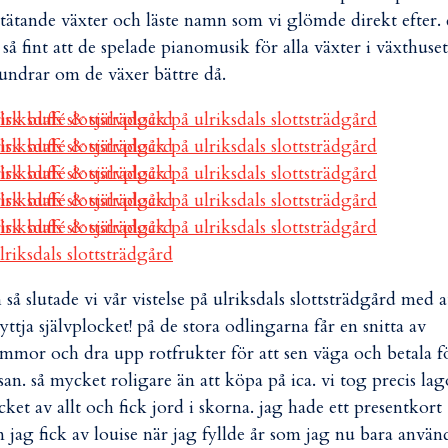
tätande växter och läste namn som vi glömde direkt efter. 
 så fint att de spelade pianomusik för alla växter i växthuset
undrar om de växer bättre då.
 så slutade vi vår vistelse på ulriksdals slottsträdgård med a
yttja självplocket! på de stora odlingarna får en snitta av
mmor och dra upp rotfrukter för att sen väga och betala fö
san. så mycket roligare än att köpa på ica. vi tog precis la
ket av allt och fick jord i skorna. jag hade ett presentkort
 jag fick av louise när jag fyllde år som jag nu bara använ