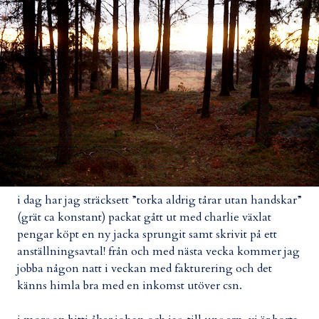
i dag har jag sträcksett ”torka aldrig tårar utan handskar”
(grät ca konstant) packat gått ut med charlie växlat
pengar köpt en ny jacka sprungit samt skrivit på ett
anställningsavtal! från och med nästa vecka kommer jag
jobba någon natt i veckan med fakturering och det
känns himla bra med en inkomst utöver csn.