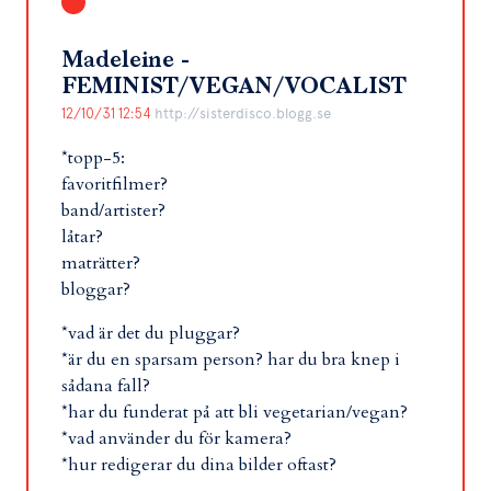
Madeleine -
FEMINIST/VEGAN/VOCALIST
12/10/31 12:54
http://sisterdisco.blogg.se
*topp-5:
favoritfilmer?
band/artister?
låtar?
maträtter?
bloggar?
*vad är det du pluggar?
*är du en sparsam person? har du bra knep i
sådana fall?
*har du funderat på att bli vegetarian/vegan?
*vad använder du för kamera?
*hur redigerar du dina bilder oftast?