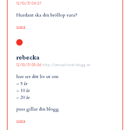
12/10/31 04:07
Hurdant ska din bröllop vara?
svara
rebecka
12/10/31 05:06
http://sensationer.blogg.se
hur ser ditt liv ut om
– 5 år
– 10 år
– 20 år
puss gillar din blogg
svara