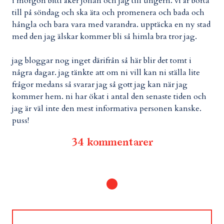
i morgon bitti åker johan och jag till ungern. vi är borta
till på söndag och ska äta och promenera och bada och
hångla och bara vara med varandra. upptäcka en ny stad
med den jag älskar kommer bli så himla bra tror jag.
jag bloggar nog inget därifrån så här blir det tomt i
några dagar. jag tänkte att om ni vill kan ni ställa lite
frågor medans så svarar jag så gott jag kan när jag
kommer hem. ni har ökat i antal den senaste tiden och
jag är väl inte den mest informativa personen kanske.
puss!
34 kommentarer