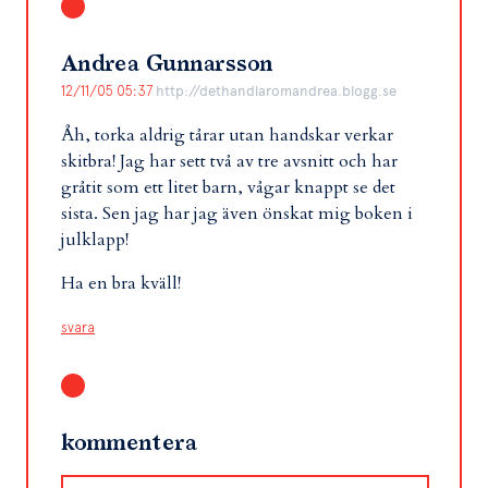
Andrea Gunnarsson
12/11/05 05:37
http://dethandlaromandrea.blogg.se
Åh, torka aldrig tårar utan handskar verkar
skitbra! Jag har sett två av tre avsnitt och har
gråtit som ett litet barn, vågar knappt se det
sista. Sen jag har jag även önskat mig boken i
julklapp!
Ha en bra kväll!
svara
kommentera