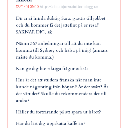
12/11/01 01:00
http://aliciabjornsdotter.blogg.se
Du är så himla duktig Sara, grattis till jobbet
och du kommer få det jättefint på er resa!!
SAKNAR DIG, så;
Nämn 367 anledningar till att du inte kan
komma till Sydney och hälsa på mig! (annars
måste du komma.)
Kan ge dig lite riktiga frågor också:
Hur är det att studera franska när man inte
kunde någonting från början? Är det svårt? Är
det värt det? Skulle du rekommendera det till
andra?
Håller du fortfarande på att spara ut håret?
Har du lärt dig uppskatta kaffe än?