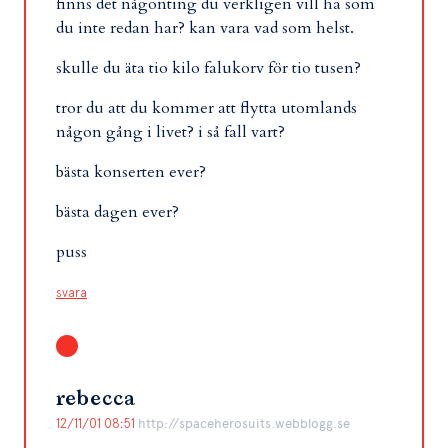
finns det någonting du verkligen vill ha som
du inte redan har? kan vara vad som helst.
skulle du äta tio kilo falukorv för tio tusen?
tror du att du kommer att flytta utomlands
någon gång i livet? i så fall vart?
bästa konserten ever?
bästa dagen ever?
puss
svara
rebecca
12/11/01 08:51
http://spaceherosuits.webblogg.se