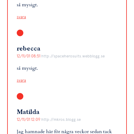
så mysigt.
svara
rebecca
12/11/01 08:51
http://spaceherosuits.webblogg.se
så mysigt.
svara
Matilda
12/11/01 12:09
http://mkros.blogg.se
Jag hamnade här för några veckor sedan tack