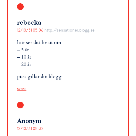
rebecka
12/10/31 05:06
http://sensationer.blogg.se
hur ser ditt liv ut om
– 5 år
– 10 år
– 20 år
puss gillar din blogg
svara
Anonym
12/10/31 08:32