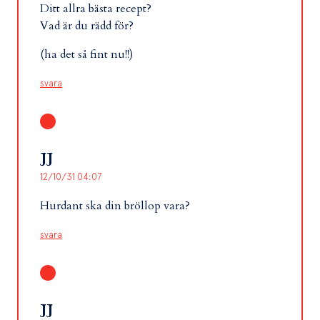
Ditt allra bästa recept?
Vad är du rädd för?
(ha det så fint nu!!)
svara
JJ
12/10/31 04:07
Hurdant ska din bröllop vara?
svara
JJ