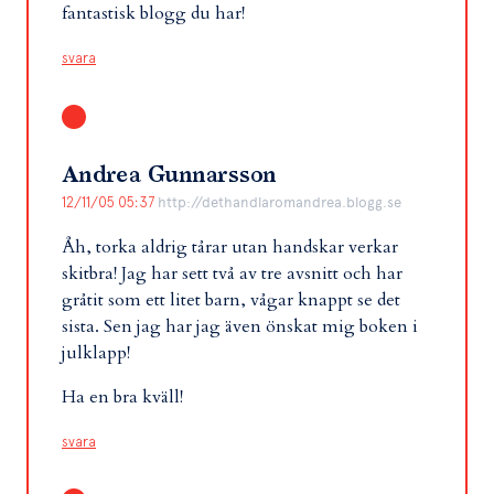
fantastisk blogg du har!
svara
Andrea Gunnarsson
12/11/05 05:37
http://dethandlaromandrea.blogg.se
Åh, torka aldrig tårar utan handskar verkar
skitbra! Jag har sett två av tre avsnitt och har
gråtit som ett litet barn, vågar knappt se det
sista. Sen jag har jag även önskat mig boken i
julklapp!
Ha en bra kväll!
svara