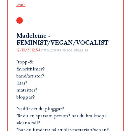
svara
Madeleine -
FEMINIST/VEGAN/VOCALIST
12/10/31 12:54
http://sisterdisco.blogg.se
*topp-5:
favoritfilmer?
band/artister?
låtar?
maträtter?
bloggar?
*vad är det du pluggar?
*är du en sparsam person? har du bra knep i
sådana fall?
*har du funderat på att bli vegetarian/vegan?