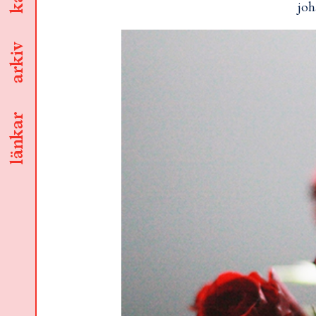
joh
arkiv
länkar