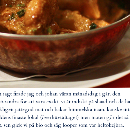
 sagt firade jag och johan våran månadsdag i går. den
ttioandra för att vara exakt. vi åt indiskt på shaad och de h
kligen jättegod mat och bakar himmelska naan. kanske int
ldens finaste lokal (överhuvudtaget) men maten gör det så
t. sen gick vi på bio och såg looper som var heltokejbra.