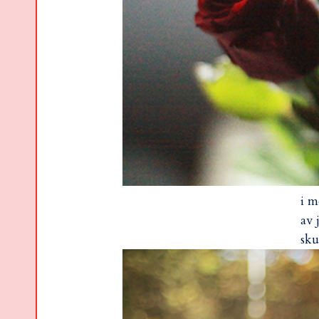
i m
av 
sku