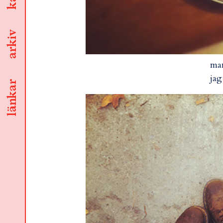
arkiv
ma
jag
länkar