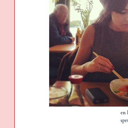
en 
spr