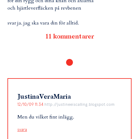
för din rygg
och dina knän
och axlarna
och hjärtleverfläcken på revbenen
svar ja. jag ska vara din för alltid.
11 kommentarer
JustinaVeraMaria
12/10/09 11:34
http://justineeiscalling.blogspot.com
Men du vilket fint inlägg.
svara