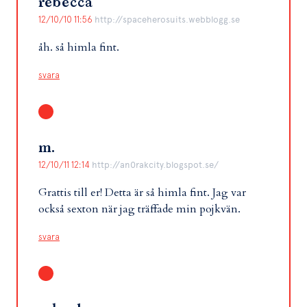
rebecca
12/10/10 11:56
http://spaceherosuits.webblogg.se
åh. så himla fint.
svara
m.
12/10/11 12:14
http://an0rakcity.blogspot.se/
Grattis till er! Detta är så himla fint. Jag var
också sexton när jag träffade min pojkvän.
svara