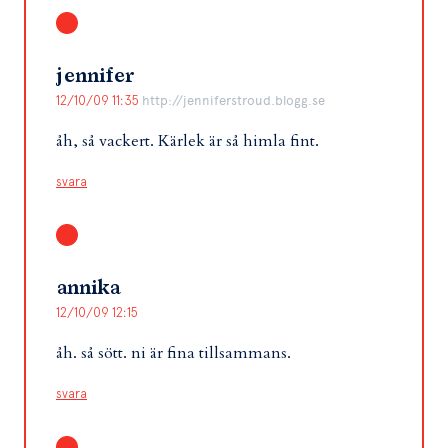
jennifer
12/10/09 11:35
http://jenniferstroud.blogg.se
åh, så vackert. Kärlek är så himla fint.
svara
annika
12/10/09 12:15
åh. så sött. ni är fina tillsammans.
svara