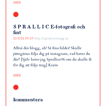
svara
S P R A L L I C E-fotografi och
fint
12/11/26 09:29
http://sprallice.blogg.se
Alltså din blogg, ah! Så fina bilder! Skulle
jättegärna följa dig på instagram, vad heter du
där? [Själv heter jag Sprallice96 om du skulle få
för dig att följa mig] Kram
svara
kommentera