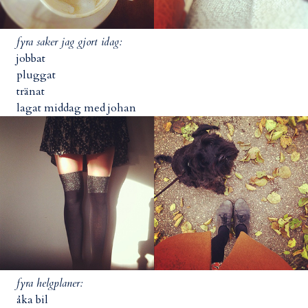
fyra saker jag gjort idag:
jobbat
pluggat
tränat
lagat middag med johan
fyra helgplaner:
åka bil