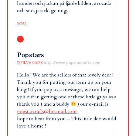
hunden och jackan på fjärde bilden, avocado
och snö. jatack. ge mig.
svara
Popstars
12/11/26 03:28
http://www.popstarcrafts.com
Hello ! We are the sellers of that lovely deer !
Thank you for putting our item up on your
blog ! If you pop us a message, we can help
you out in getting one of these little guys as a
thank you ( and a buddy
) our e-mail is
popstarcrafts@hotmail.com
hope to hear from you – This little doe would
love a home !