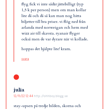
flyg fick vi inte sådär jättebilligt (typ
1,5 k per person) men om man kollar
lite då och då så kan man nog hitta
biljetter till bra priser. vi flög ned från
arlanda med norweigan och hem med
wizz air till skavsta. ryanair flyger
också men de var dyrare när vi kollade.
hoppas det hjälpte lite! kram.
svara
julia
12/11/22 12:44
http://ohhboy.blogg.se
stay-upsen på tredje bilden, skorna och