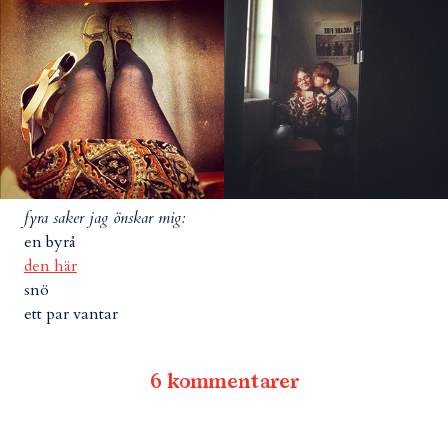
fyra saker jag önskar mig:
en byrå
den här
snö
ett par vantar
6 kommentarer