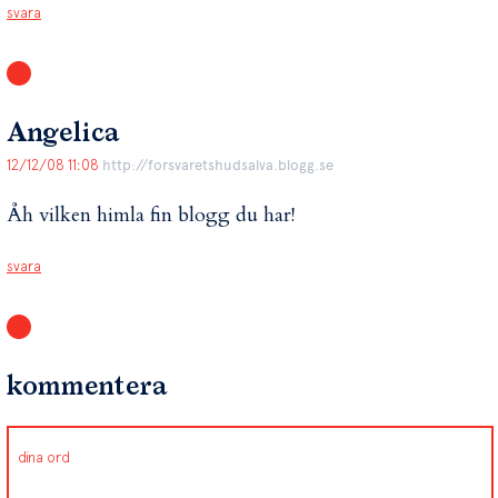
svara
Angelica
12/12/08 11:08
http://forsvaretshudsalva.blogg.se
Åh vilken himla fin blogg du har!
svara
kommentera