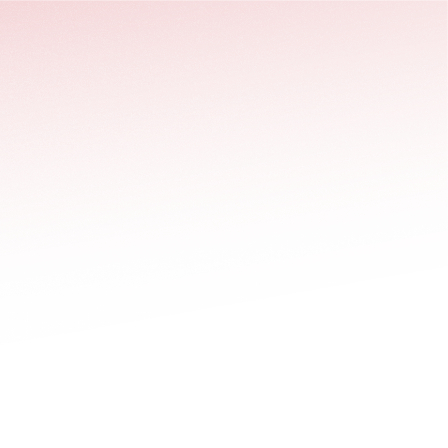
stäng