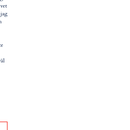
 vet
 jag
h
te
väl