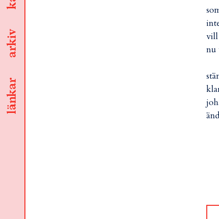
som
int
arkiv
vil
nu 
stä
länkar
kla
joh
änd