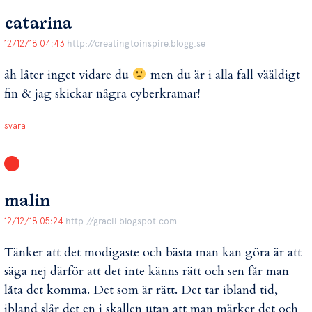
catarina
12/12/18 04:43
http://creatingtoinspire.blogg.se
åh låter inget vidare du
men du är i alla fall vääldigt
fin & jag skickar några cyberkramar!
svara
malin
12/12/18 05:24
http://gracil.blogspot.com
Tänker att det modigaste och bästa man kan göra är att
säga nej därför att det inte känns rätt och sen får man
låta det komma. Det som är rätt. Det tar ibland tid,
ibland slår det en i skallen utan att man märker det och