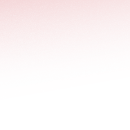
stäng