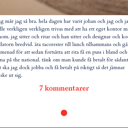
ag mår jag så bra. hela dagen har varit johan och jag och j
lle verkligen verkligen trivas med att ha ett eget kontor 
om. jag sitter och ritar och han sitter och designar och k
datorn bredvid. äta tacorester till lunch tillsammans och gå
menad för att sedan fortsätta att rita få en puss i bland och
sna på the national. tänk om man kunde få betalt för sådant.
t ska jag dock jobba och få betalt på riktigt så det jämnar
ske ut sig.
7 kommentarer