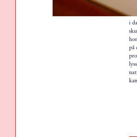
i d
sku
hon
på 
pro
lys
nat
kan