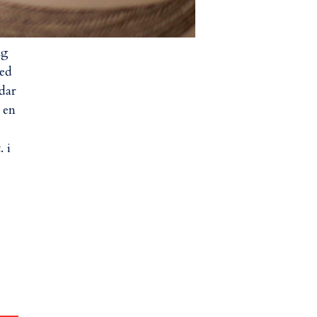
ag
med
odar
 en
 i