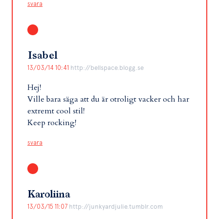
svara
Isabel
13/03/14 10:41
http://bellspace.blogg.se
Hej!
Ville bara säga att du är otroligt vacker och har
extremt cool stil!
Keep rocking!
svara
Karoliina
13/03/15 11:07
http://junkyardjulie.tumblr.com