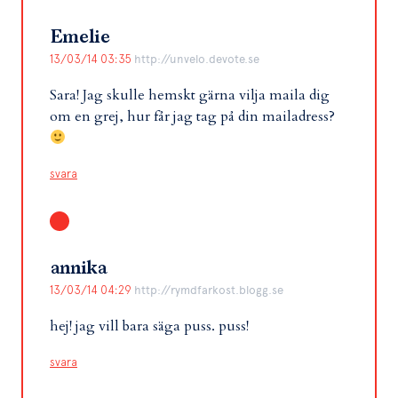
Emelie
13/03/14 03:35
http://unvelo.devote.se
Sara! Jag skulle hemskt gärna vilja maila dig
om en grej, hur får jag tag på din mailadress?
svara
annika
13/03/14 04:29
http://rymdfarkost.blogg.se
hej! jag vill bara säga puss. puss!
svara