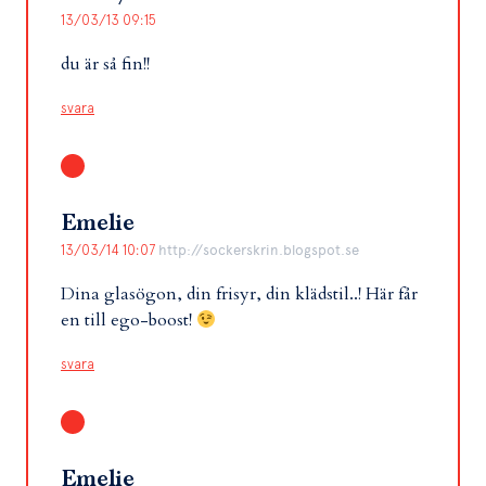
13/03/13 09:15
du är så fin!!
svara
Emelie
13/03/14 10:07
http://sockerskrin.blogspot.se
Dina glasögon, din frisyr, din klädstil..! Här får
en till ego-boost!
svara
Emelie