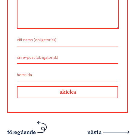
föregående
nästa