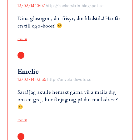
13/03/14 10:07
http://sockerskrin.blogspot.se
Dina glasögon, din frisyr, din klädstil..! Här får
en till ego-boost!
svara
Emelie
13/03/14 03:35
http://unvelo.devote.se
Sara! Jag skulle hemskt gärna vilja maila dig
om en grej, hur får jag tag på din mailadress?
svara