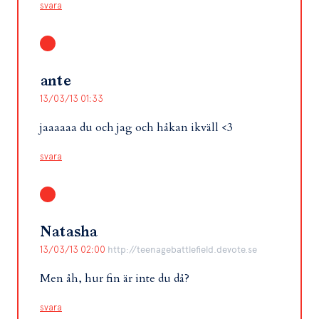
svara
ante
13/03/13 01:33
jaaaaaa du och jag och håkan ikväll <3
svara
Natasha
13/03/13 02:00
http://teenagebattlefield.devote.se
Men åh, hur fin är inte du då?
svara