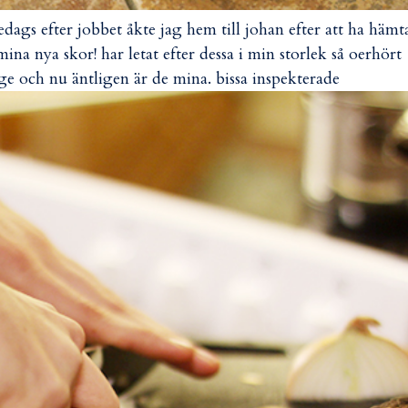
redags efter jobbet åkte jag hem till johan efter att ha hämt
mina nya skor! har letat efter dessa i min storlek så oerhört
ge och nu äntligen är de mina. bissa inspekterade