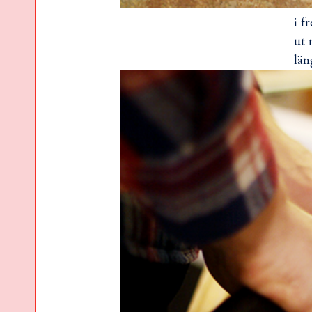
i f
ut 
län