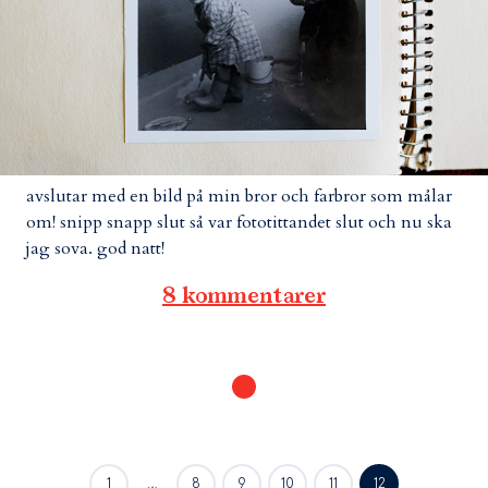
avslutar med en bild på min bror och farbror som målar
om! snipp snapp slut så var fototittandet slut och nu ska
jag sova. god natt!
8 kommentarer
1
…
8
9
10
11
12