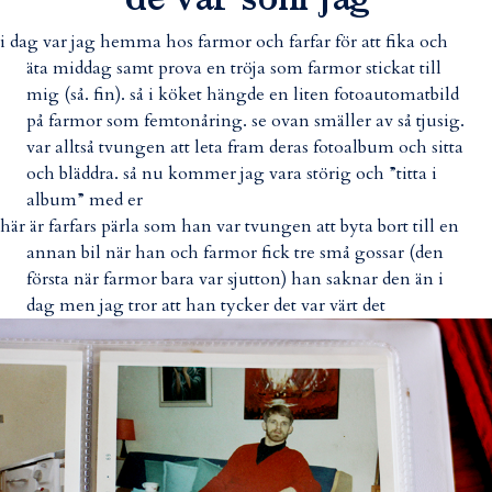
de var som jag
i dag var jag hemma hos farmor och farfar för att fika och
äta middag samt prova en tröja som farmor stickat till
mig (så. fin). så i köket hängde en liten fotoautomatbild
på farmor som femtonåring. se ovan smäller av så tjusig.
var alltså tvungen att leta fram deras fotoalbum och sitta
och bläddra. så nu kommer jag vara störig och ”titta i
album” med er
här är farfars pärla som han var tvungen att byta bort till en
annan bil när han och farmor fick tre små gossar (den
första när farmor bara var sjutton) han saknar den än i
dag men jag tror att han tycker det var värt det