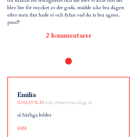
till martin för festligheter och där blev vi kvar tills det
blev lite för mycket av det goda. mådde icke bra dagen
efter men fint hade vi och fyfan vad du är bra agnes.
puss!!!
2 kommentarer
Emilia
13/06/27 10:30
http://eewmiliaa.blogg.se
så härliga bilder
svara