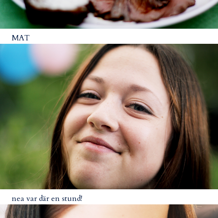
MAT
nea var där en stund!