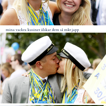
mina vackra kusiner älskar dem så mkt japp