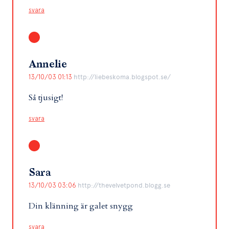
svara
Annelie
13/10/03 01:13
http://liebeskoma.blogspot.se/
Så tjusigt!
svara
Sara
13/10/03 03:06
http://thevelvetpond.blogg.se
Din klänning är galet snygg
svara