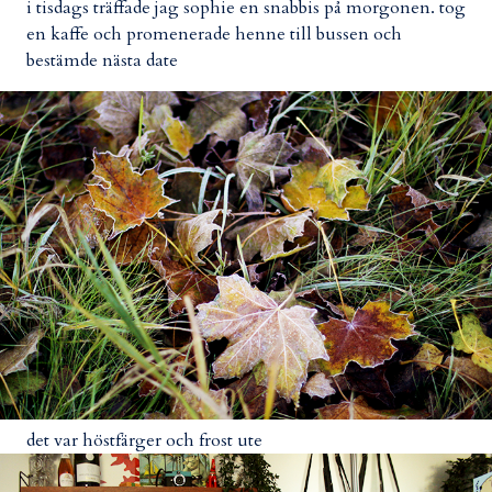
i tisdags träffade jag sophie en snabbis på morgonen. tog
en kaffe och promenerade henne till bussen och
bestämde nästa date
det var höstfärger och frost ute