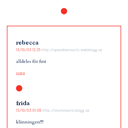
rebecca
13/10/03 12:25
http://spaceherosuits.webblogg.se
alldeles för fint
svara
frida
13/10/03 01:08
http://stummaord.blogg.se
klänningen!!!!