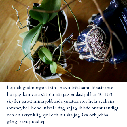
hej och godmorgon från en svintrött sara. förstår inte
hur jag kan vara så trött när jag endast jobbar 10-16?!
skyller på att mina jobbtisdagsnätter stör hela veckans
sömncykel. hehe. nåväl i dag är jag iklädd brunt randigt
och en skrynklig kjol och nu ska jag åka och jobba
gånger två pusshej