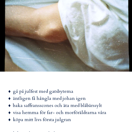
♦ gå på julfest med gatsbytema
♦ äntligen få hångla med johan igen
♦ baka saffransscones och äta med blåbärssylt
♦ visa hemma för far- och morföräldrarna våra
♦ köpa mitt livs första julgran