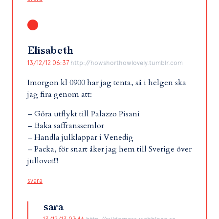
Elisabeth
13/12/12 06:37
http://howshorthowlovely.tumblr.com
Imorgon kl 0900 har jag tenta, så i helgen ska
jag fira genom att:
– Göra utflykt till Palazzo Pisani
– Baka saffranssemlor
– Handla julklappar i Venedig
– Packa, för snart åker jag hem till Sverige över
jullovet!!!
svara
sara