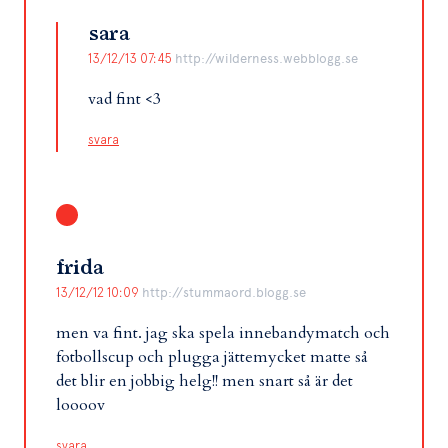
sara
13/12/13 07:45
http://wilderness.webblogg.se
vad fint <3
svara
frida
13/12/12 10:09
http://stummaord.blogg.se
men va fint. jag ska spela innebandymatch och
fotbollscup och plugga jättemycket matte så
det blir en jobbig helg!! men snart så är det
loooov
svara