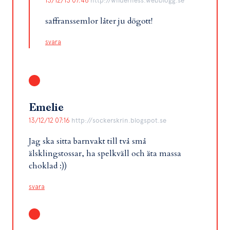
13/12/13 07:46
http://wilderness.webblogg.se
saffranssemlor låter ju dögott!
svara
Emelie
13/12/12 07:16
http://sockerskrin.blogspot.se
Jag ska sitta barnvakt till två små
älsklingstossar, ha spelkväll och äta massa
choklad :))
svara