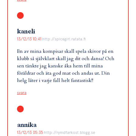
kaneli
13/12/13 10:41
http://spicegirl.ratata.fi
En av mina kompisar skall spela skivor på en
klubb så självklart skall jag dit och dansa! Och
sen tänkte jag kanske åka hem till mina
föräldrar och äta god mat och andas ut. Din
helg låter i varje fall helt fantastisk!!
svara
annika
13/12/13 05:35
http://rymdfarkost.blogg.se