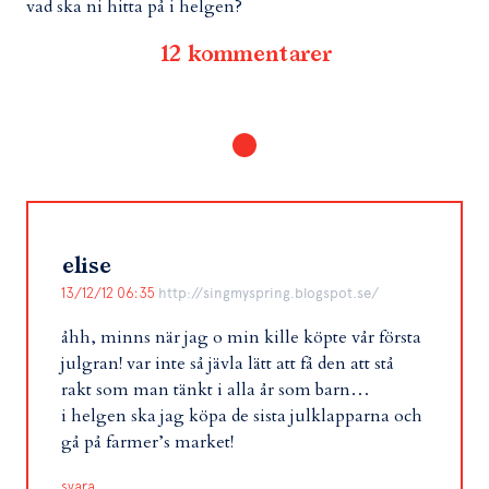
vad ska ni hitta på i helgen?
12 kommentarer
elise
13/12/12 06:35
http://singmyspring.blogspot.se/
åhh, minns när jag o min kille köpte vår första
julgran! var inte så jävla lätt att få den att stå
rakt som man tänkt i alla år som barn…
i helgen ska jag köpa de sista julklapparna och
gå på farmer’s market!
svara