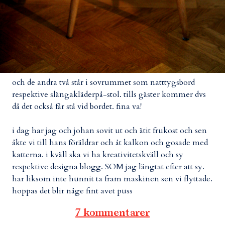
och de andra två står i sovrummet som natttygsbord
respektive slängakläderpå-stol. tills gäster kommer dvs
då det också får stå vid bordet. fina va!
i dag har jag och johan sovit ut och ätit frukost och sen
åkte vi till hans föräldrar och åt kalkon och gosade med
katterna. i kväll ska vi ha kreativitetskväll och sy
respektive designa blogg. SOM jag längtat efter att sy.
har liksom inte hunnit ta fram maskinen sen vi flyttade.
hoppas det blir någe fint avet puss
7 kommentarer