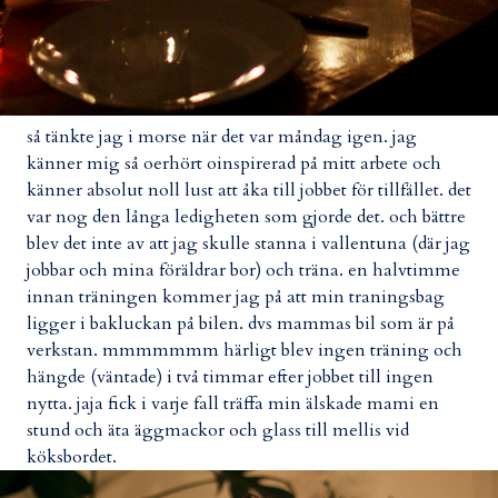
så tänkte jag i morse när det var måndag igen. jag
känner mig så oerhört oinspirerad på mitt arbete och
känner absolut noll lust att åka till jobbet för tillfället. det
var nog den långa ledigheten som gjorde det. och bättre
blev det inte av att jag skulle stanna i vallentuna (där jag
jobbar och mina föräldrar bor) och träna. en halvtimme
innan träningen kommer jag på att min traningsbag
ligger i bakluckan på bilen. dvs mammas bil som är på
verkstan. mmmmmmm härligt blev ingen träning och
hängde (väntade) i två timmar efter jobbet till ingen
nytta. jaja fick i varje fall träffa min älskade mami en
stund och äta äggmackor och glass till mellis vid
köksbordet.