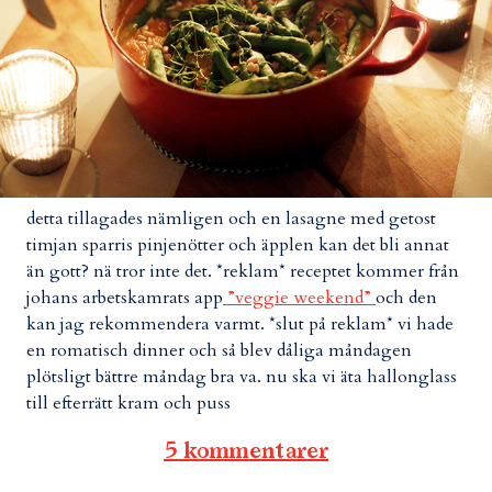
detta tillagades nämligen och en lasagne med getost
timjan sparris pinjenötter och äpplen kan det bli annat
än gott? nä tror inte det. *reklam* receptet kommer från
johans arbetskamrats app
”veggie weekend”
och den
kan jag rekommendera varmt. *slut på reklam* vi hade
en romatisch dinner och så blev dåliga måndagen
plötsligt bättre måndag bra va. nu ska vi äta hallonglass
till efterrätt kram och puss
5 kommentarer