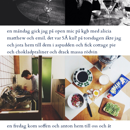
en måndag gick jag på open mic på kgb med alicia
matthew och emil. det var SÅ kul! på torsdagen åkte jag
och jora hem till dem i aspudden och fick cottage pie
och chokladpraliner och drack massa rödvin
en fredag kom soffen och anton hem till oss och åt