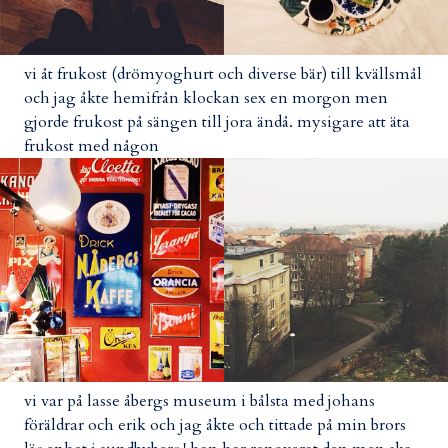
vi åt frukost (drömyoghurt och diverse bär) till kvällsmål
och jag åkte hemifrån klockan sex en morgon men
gjorde frukost på sängen till jora ändå. mysigare att äta
frukost med någon
vi var på lasse åbergs museum i bålsta med johans
föräldrar och erik och jag åkte och tittade på min brors