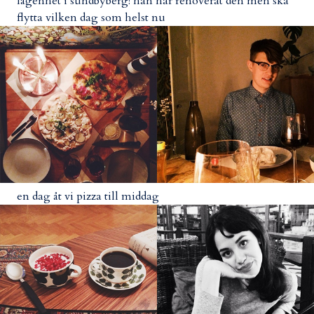
lägenhet i sundbyberg! han har renoverat den men ska
flytta vilken dag som helst nu
en dag åt vi pizza till middag