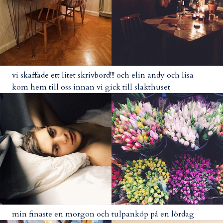
vi skaffade ett litet skrivbord!!! och elin andy och lisa
kom hem till oss innan vi gick till slakthuset
min finaste en morgon och tulpanköp på en lördag