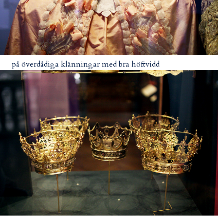
på överdådiga klänningar med bra höftvidd