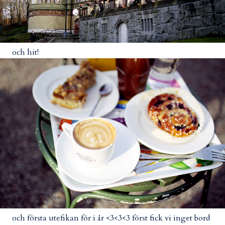
och hit!
och första utefikan för i år <3<3<3 först fick vi inget bord