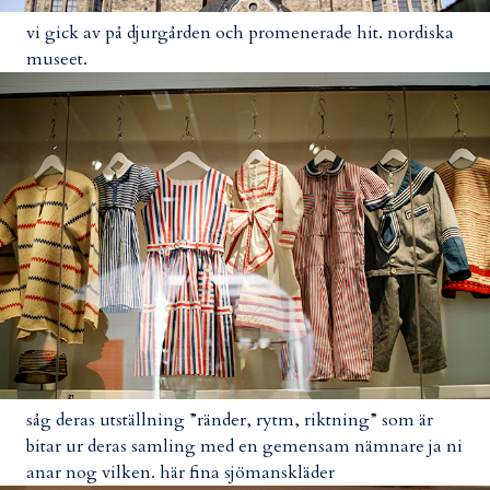
vi gick av på djurgården och promenerade hit. nordiska
museet.
såg deras utställning ”ränder, rytm, riktning” som är
bitar ur deras samling med en gemensam nämnare ja ni
anar nog vilken. här fina sjömanskläder