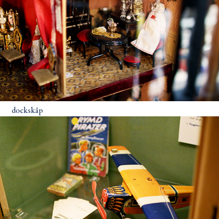
dockskåp