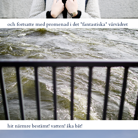
och fortsatte med promenad i det *fantastiska* vårvädret
hit närmre bestämt! vatten! åka båt!