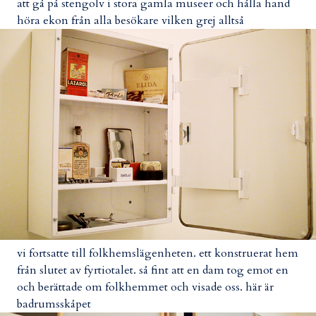
att gå på stengolv i stora gamla museer och hålla hand
höra ekon från alla besökare vilken grej alltså
vi fortsatte till folkhemslägenheten. ett konstruerat hem
från slutet av fyrtiotalet. så fint att en dam tog emot en
och berättade om folkhemmet och visade oss. här är
badrumsskåpet