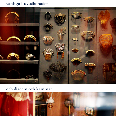
vanliga huvudbonader
och diadem och kammar.