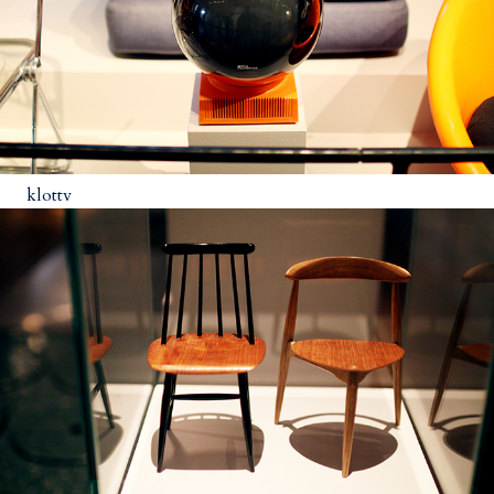
klottv