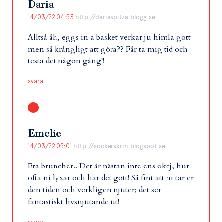
Daria
14/03/22 04:53
http://dariaspitza.blogg.se
Alltså åh, eggs in a basket verkar ju himla gott
men så krångligt att göra?? Får ta mig tid och
testa det någon gång!!
svara
Emelie
14/03/22 05:01
http://sockerskrin.blogspot.se
Era bruncher.. Det är nästan inte ens okej, hur
ofta ni lyxar och har det gott! Så fint att ni tar er
den tiden och verkligen njuter; det ser
fantastiskt livsnjutande ut!
svara