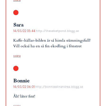
Sara
14/03/22 05:44
http://thevelvetpond.blogg.se
Kaffe-hällar-bilden är så himla stämningsfull!
Vill också ha en så fin ekodling i fönstret
svara
Bonnie
14/03/22 06:01
http://bonnieelinandrea.blogg.se
Åh! låter fint!
svara