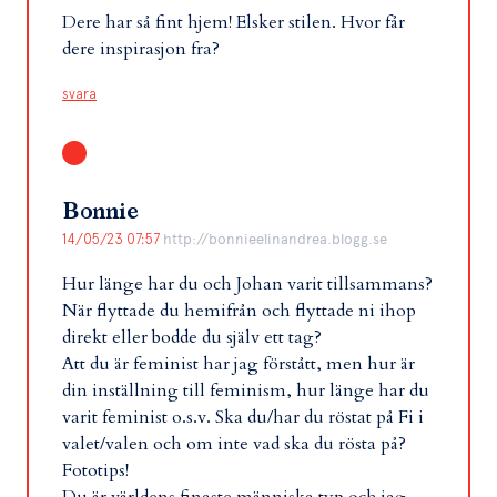
Dere har så fint hjem! Elsker stilen. Hvor får
dere inspirasjon fra?
svara
Bonnie
14/05/23 07:57
http://bonnieelinandrea.blogg.se
Hur länge har du och Johan varit tillsammans?
När flyttade du hemifrån och flyttade ni ihop
direkt eller bodde du själv ett tag?
Att du är feminist har jag förstått, men hur är
din inställning till feminism, hur länge har du
varit feminist o.s.v. Ska du/har du röstat på Fi i
valet/valen och om inte vad ska du rösta på?
Fototips!
Du är världens finaste människa typ och jag