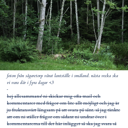
foton från sågaretorp vårat lantställe i småland. nästa vecka ska
vi vara där i fyra dagar <3
hej allesammans! ni skickar mig ofta mail och
kommentarer med frågor om lite allt möjligt och jag är
ju fruktansvärt långsam på att svara på sånt. så jag tänkte
att om ni ställer frågor om sådant ni undrar över i
kommentarerna till det här inlägget så ska jag svara så