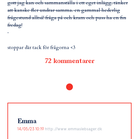
gott jag kan och sammanställa i ett eget inlägg. tänker
att kanske fler undrar samma. en gammal hederlig
frågestund alltså! fråga på och kram och puss ha en fin
fredag!
stoppar där tack för frågorna <3
72 kommentarer
Emma
14/05/23 10:19
http://www.emmaslebsager.dk