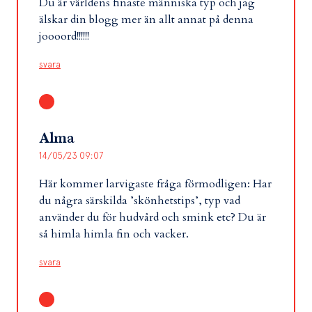
Du är världens finaste människa typ och jag
älskar din blogg mer än allt annat på denna
joooord!!!!!!
svara
Alma
14/05/23 09:07
Här kommer larvigaste fråga förmodligen: Har
du några särskilda ’skönhetstips’, typ vad
använder du för hudvård och smink etc? Du är
så himla himla fin och vacker.
svara