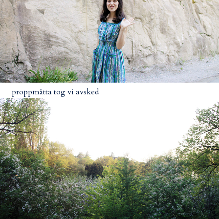
proppmätta tog vi avsked