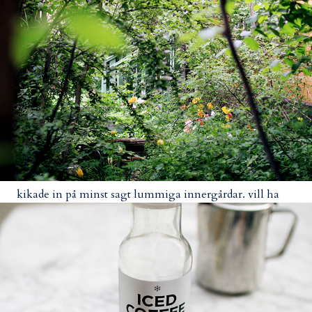
kikade in på minst sagt lummiga innergårdar. vill ha