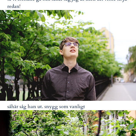
redan!
såhär såg han ut. snygg som vanligt