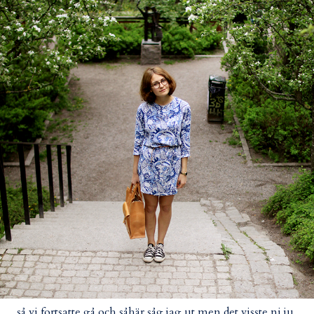
så vi fortsatte gå och såhär såg jag ut men det visste ni ju