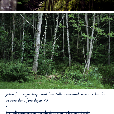
foton från sågaretorp vårat lantställe i småland. nästa vecka ska
vi vara där i fyra dagar <3
hej allesammans! ni skickar mig ofta mail och