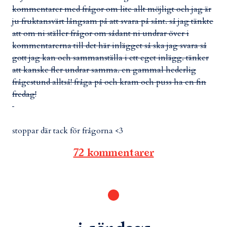
kommentarer med frågor om lite allt möjligt och jag är
ju fruktansvärt långsam på att svara på sånt. så jag tänkte
att om ni ställer frågor om sådant ni undrar över i
kommentarerna till det här inlägget så ska jag svara så
gott jag kan och sammanställa i ett eget inlägg. tänker
att kanske fler undrar samma. en gammal hederlig
frågestund alltså! fråga på och kram och puss ha en fin
fredag!
stoppar där tack för frågorna <3
72 kommentarer