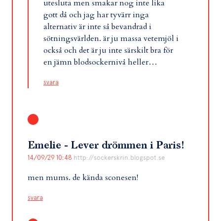
utesluta men smakar nog inte lika
gott då och jag har tyvärr inga
alternativ är inte så bevandrad i
sötningsvärlden. är ju massa vetemjöl i
också och det är ju inte särskilt bra för
en jämn blodsockernivå heller…
svara
Emelie - Lever drömmen i Paris!
14/09/29 10:48
http://sockerskrin.blogspot.se
men mums. de kända sconesen!
svara