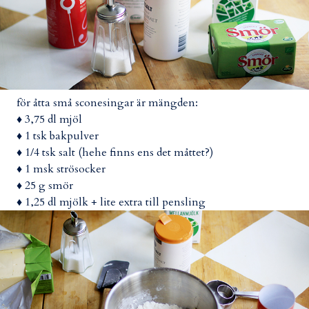
för åtta små sconesingar är mängden:
♦ 3,75 dl mjöl
♦ 1 tsk bakpulver
♦ 1/4 tsk salt (hehe finns ens det måttet?)
♦ 1 msk strösocker
♦ 25 g smör
♦ 1,25 dl mjölk + lite extra till pensling