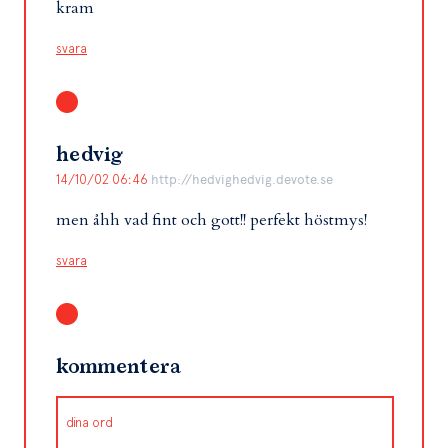
kram
svara
hedvig
14/10/02 06:46
http://hedvighedvig.devote.se
men åhh vad fint och gott!! perfekt höstmys!
svara
kommentera