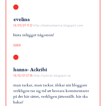
evelina
14/09/29 11:12
http://evelinamarina.blogspot.com
bästa inlägget någonsin!
svara
hanna- Ackribi
14/10/01 07:18
http://ackribi.blogspot.se
man tackar, man tackar. älskar när bloggare
verkligen tar sig tid att besvara kommentarer
på det här sättet, verkligen jättesnällt. här ska
bakas!