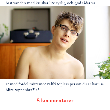
bäst var den med krusbär lite syrlig och god sådär va.
ät med fördel mittemot valfri topless person du är kär i så
blire toppenbra!!! <3
8 kommentarer