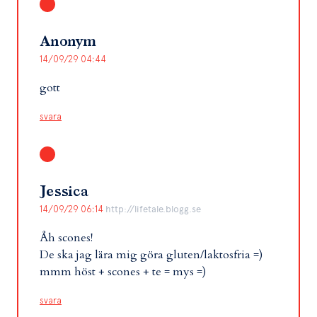
Anonym
14/09/29 04:44
gott
svara
Jessica
14/09/29 06:14
http://lifetale.blogg.se
Åh scones!
De ska jag lära mig göra gluten/laktosfria =)
mmm höst + scones + te = mys =)
svara