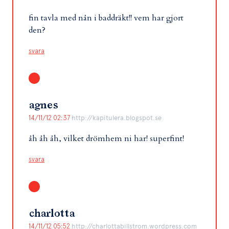
fin tavla med nån i baddräkt!! vem har gjort
den?
svara
agnes
14/11/12 02:37
http://kapitulera.blogspot.se
åh åh åh, vilket drömhem ni har! superfint!
svara
charlotta
14/11/12 05:52
http://charlottabillstrom.wordpress.com