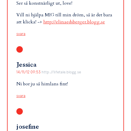
Ser så konstnärligt ut, love!
Vill ni hjälpa MIG till min dröm, så är det bara
att klicka! ->
http://elinaedsberger.blogg.se
svara
Jessica
14/11/12 09:53
http://lifetale.blogg.se
Ni bor ju så himlans fint!
svara
josefine