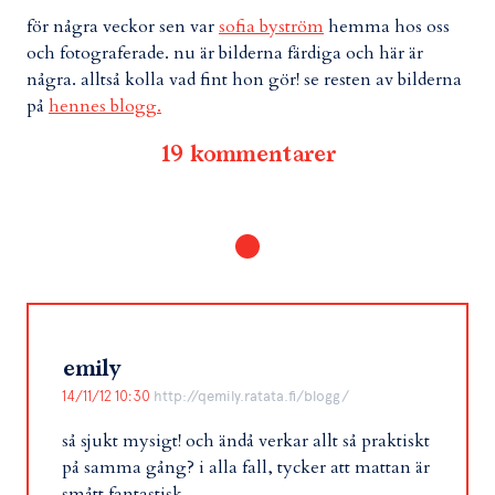
för några veckor sen var
sofia byström
hemma hos oss
och fotograferade. nu är bilderna färdiga och här är
några. alltså kolla vad fint hon gör! se resten av bilderna
på
hennes blogg.
19 kommentarer
emily
14/11/12 10:30
http://qemily.ratata.fi/blogg/
så sjukt mysigt! och ändå verkar allt så praktiskt
på samma gång? i alla fall, tycker att mattan är
smått fantastisk.