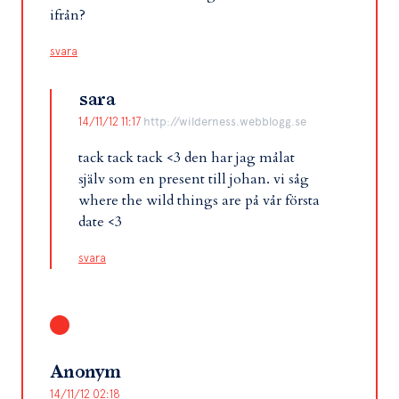
ifrån?
svara
sara
14/11/12 11:17
http://wilderness.webblogg.se
tack tack tack <3 den har jag målat
själv som en present till johan. vi såg
where the wild things are på vår första
date <3
svara
Anonym
14/11/12 02:18