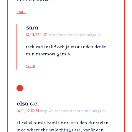
svara
sara
14/11/12 11:17
http://wilderness.webblogg.se
tack vad snällt! och ja visst är den det är
min mormors gamla.
svara
elsa c.c.
14/11/12 10:31
http://elsacharlottachristina.blogg.se
alltså så himla himla fint. och den där tavlan
med where the wild things are, var är den