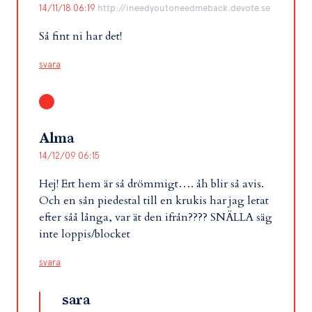
14/11/18 06:19
http://ineedyoutoneedmeback.devote.se
Så fint ni har det!
svara
Alma
14/12/09 06:15
Hej! Ert hem är så drömmigt…. åh blir så avis.
Och en sån piedestal till en krukis har jag letat
efter såå långa, var ät den ifrån???? SNÄLLA säg
inte loppis/blocket
svara
sara