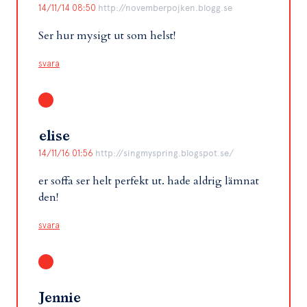
14/11/14 08:50
http://novemberpojken.blogg.se
Ser hur mysigt ut som helst!
svara
elise
14/11/16 01:56
http://singmyspring.blogspot.se/
er soffa ser helt perfekt ut. hade aldrig lämnat
den!
svara
Jennie