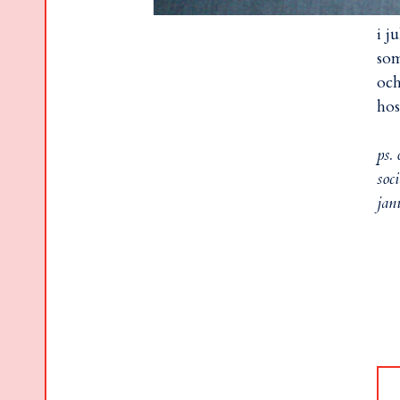
i j
som
och
hos
ps.
soci
jan