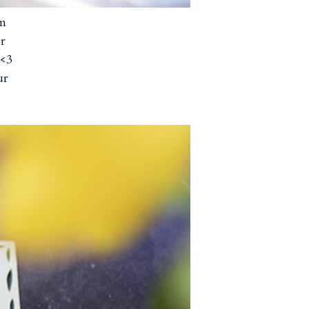
om
or
 <3
ur