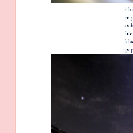
i l
ni 
och
lit
kla
pep