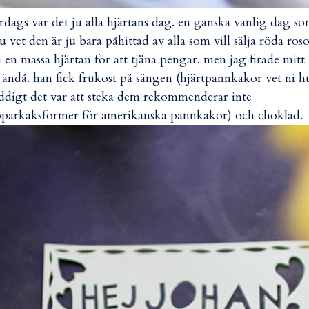
ördags var det ju alla hjärtans dag. en ganska vanlig dag s
ju vet den är ju bara påhittad av alla som vill sälja röda ros
 en massa hjärtan för att tjäna pengar. men jag firade mitt
e ändå. han fick frukost på sängen (hjärtpannkakor vet ni h
ddigt det var att steka dem rekommenderar inte
parkaksformer för amerikanska pannkakor) och choklad.