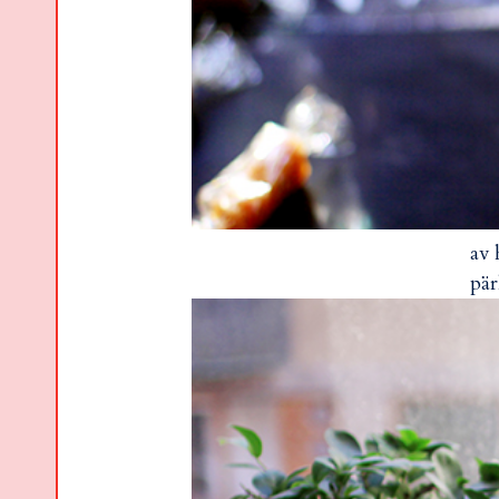
av 
pär