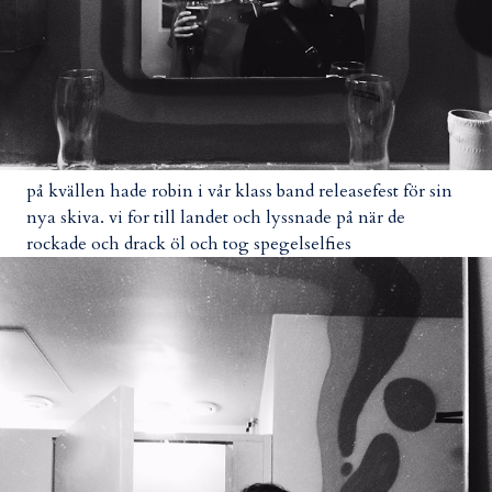
på kvällen hade robin i vår klass band releasefest för sin
nya skiva. vi for till landet och lyssnade på när de
rockade och drack öl och tog spegelselfies