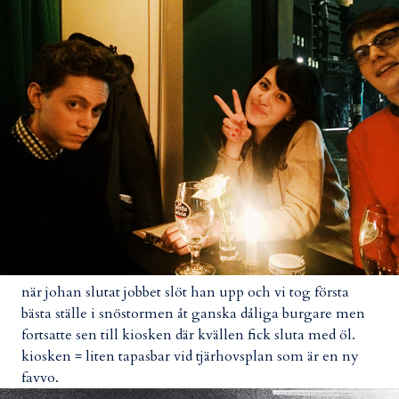
när johan slutat jobbet slöt han upp och vi tog första
bästa ställe i snöstormen åt ganska dåliga burgare men
fortsatte sen till kiosken där kvällen fick sluta med öl.
kiosken = liten tapasbar vid tjärhovsplan som är en ny
favvo.