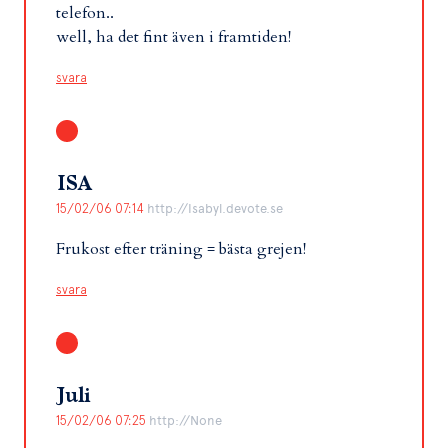
telefon..
well, ha det fint även i framtiden!
svara
ISA
15/02/06 07:14
http://Isabyl.devote.se
Frukost efter träning = bästa grejen!
svara
Juli
15/02/06 07:25
http://None