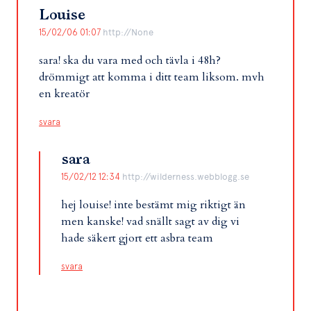
Louise
15/02/06 01:07
http://None
sara! ska du vara med och tävla i 48h?
drömmigt att komma i ditt team liksom. mvh
en kreatör
svara
sara
15/02/12 12:34
http://wilderness.webblogg.se
hej louise! inte bestämt mig riktigt än
men kanske! vad snällt sagt av dig vi
hade säkert gjort ett asbra team
svara