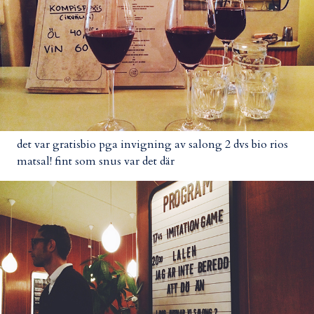
det var gratisbio pga invigning av salong 2 dvs bio rios
matsal! fint som snus var det där