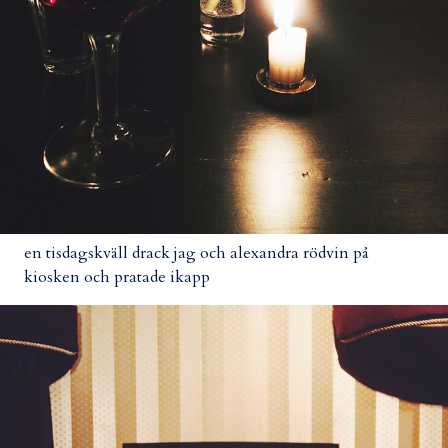
en tisdagskväll drack jag och alexandra rödvin på
kiosken och pratade ikapp