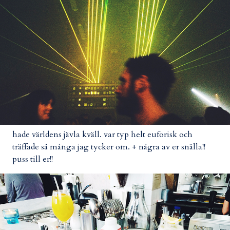
hade världens jävla kväll. var typ helt euforisk och
träffade så många jag tycker om. + några av er snälla!!
puss till er!!