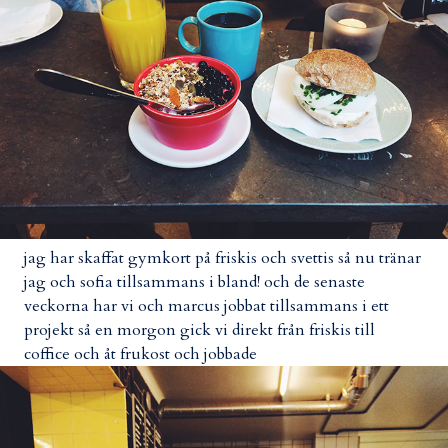
jag har skaffat gymkort på friskis och svettis så nu tränar
jag och sofia tillsammans i bland! och de senaste
veckorna har vi och marcus jobbat tillsammans i ett
projekt så en morgon gick vi direkt från friskis till
coffice och åt frukost och jobbade