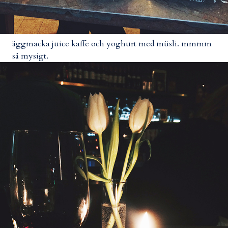
äggmacka juice kaffe och yoghurt med müsli. mmmm
så mysigt.