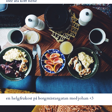
inte äta kött hehe
en helgfrukost på borgmästargatan med johan <3