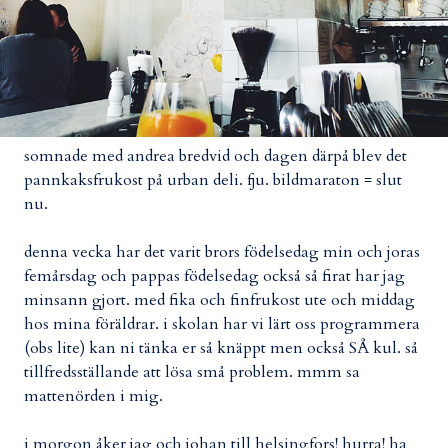
somnade med andrea bredvid och dagen därpå blev det
pannkaksfrukost på urban deli. fju. bildmaraton = slut
nu.
denna vecka har det varit brors födelsedag min och joras
femårsdag och pappas födelsedag också så firat har jag
minsann gjort. med fika och finfrukost ute och middag
hos mina föräldrar. i skolan har vi lärt oss programmera
(obs lite) kan ni tänka er så knäppt men också SÅ kul. så
tillfredsställande att lösa små problem. mmm sa
mattenörden i mig.
i morgon åker jag och johan till helsingfors! hurra! ha