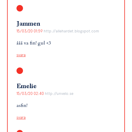
Jammen
15/03/20 01:59
http://allehardet.blogspot.com
ååå va fin! gul <3
svara
Emelie
15/03/20 02:40
http://unvelo.se
asfin!
svara