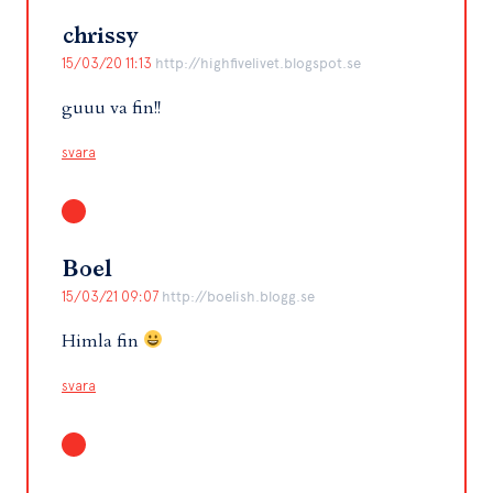
chrissy
15/03/20 11:13
http://highfivelivet.blogspot.se
guuu va fin!!
svara
Boel
15/03/21 09:07
http://boelish.blogg.se
Himla fin
svara