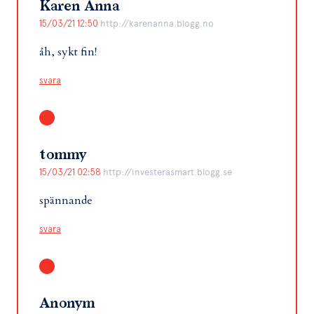
Karen Anna
15/03/21 12:50
http://karenanna.blogg.no
åh, sykt fin!
svara
tommy
15/03/21 02:58
http://investerasmart.blogg.se
spännande
svara
Anonym