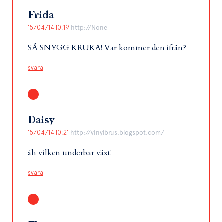
Frida
15/04/14 10:19
http://None
SÅ SNYGG KRUKA! Var kommer den ifrån?
svara
Daisy
15/04/14 10:21
http://vinylbrus.blogspot.com/
åh vilken underbar växt!
svara